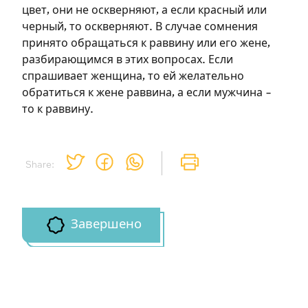
цвет, они не оскверняют, а если красный или
черный, то оскверняют. В случае сомнения
Зарегистрироваться
принято обращаться к раввину или его жене,
разбирающимся в этих вопросах. Если
на сайте
спрашивает женщина, то ей желательно
обратиться к жене раввина, а если мужчина –
Чтобы делать пометки на сайте,
то к раввину.
необходимо зарегистрироваться.
Подписаться
Войти
Share:
Завершено