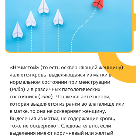
Посты в память о разрушенном Храме
Ханука
Пурим
«Нечистой» (то есть оскверняющей женщину)
является кровь, выделяющаяся из матки в
нормальном состоянии при менструации
(
нида
) и в различных патологических
состояниях (
зава
). Что же касается крови,
которая выделяется из ранки во влагалище или
в матке, то она не оскверняет женщину.
Выделения из матки, не содержащие кровь,
тоже не оскверняют. Следовательно, если
выделения имеют коричневый или желтый