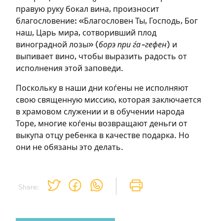
правую руку бокал вина, произносит
необходимо зарегистрироваться.
благословение: «Благословен Ты, Господь, Бог
наш, Царь мира, сотворивший плод
Подписаться
Войти
виноградной лозы» (
борэ при ѓа-гефен
) и
выпивает вино, чтобы выразить радость от
исполнения этой заповеди.
Поскольку в наши дни коѓены не исполняют
свою священную миссию, которая заключается
в храмовом служении и в обучении народа
Торе, многие коѓены возвращают деньги от
выкупа отцу ребенка в качестве подарка. Но
они не обязаны это делать.
Share: