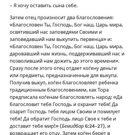
– Я хочу оставить сына себе.
Затем отец произносит два благословения:
«Благословен Ты, Господь, Бог наш, Царь мира,
освятивший нас заповедями Своими и
заповедавший нам выкупить первенца» и:
«Благословен Ты, Господь, Бог наш, Царь мира,
даровавший нам жизнь, поддерживавший нас и
позволивший нам дожить до этого времени».
Сразу после этого отец отдает коѓену деньги
или предметы, предназначенные для выкупа.
Получив выкуп, коѓен благословляет ребенка
традиционным благословением, как Тора
предписала коѓенам благословлять народ: «Да
благословит тебя Господь и охранит тебя! Да
Зарегистрироваться
озарит Господь тебя лицом Своим и помилует
тебя! Да обратит Господь лицо Свое к тебе и
на сайте
доставит тебе мир!» (
Бемидбар
6:24-27), и
возвращает его отцу. Затем коѓен берет в
Чтобы делать пометки на сайте,