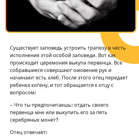
Посты в память о разрушенном Храме
Ханука
Пурим
Существует заповедь устроить трапезу в честь
исполнения этой особой заповеди. Вот как
происходит церемония выкупа первенца. Все
собравшиеся совершают омовение рук и
начинают есть хлеб. После этого отец передает
ребенка коѓену, и тот обращается к отцу с
вопросом:
– Что ты предпочитаешь: отдать своего
первенца мне или выкупить его за пять
серебряных монет?
Отец отвечает: