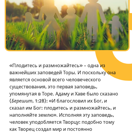
Посты в память о разрушенном Храме
Ханука
Пурим
«Плодитесь и размножайтесь» – одна из
важнейших заповедей Торы. И поскольку она
является основой всего человеческого
существования, это первая заповедь,
упомянутая в Торе. Адаму и Хаве было сказано
(
Берешит
, 1:28): «И благословил их Бог, и
сказал им Бог: плодитесь и размножайтесь, и
наполняйте землю». Исполняя эту заповедь,
человек уподобляется Творцу: подобно тому
как Творец создал мир и постоянно