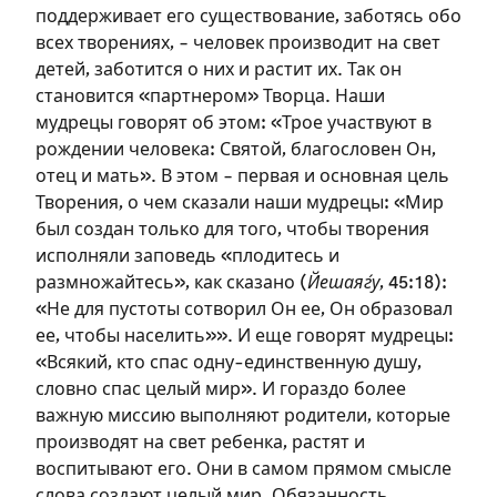
поддерживает его существование, заботясь обо
всех творениях, – человек производит на свет
детей, заботится о них и растит их. Так он
становится «партнером» Творца. Наши
мудрецы говорят об этом: «Трое участвуют в
рождении человека: Святой, благословен Он,
отец и мать». В этом – первая и основная цель
Творения, о чем сказали наши мудрецы: «Мир
был создан только для того, чтобы творения
исполняли заповедь «плодитесь и
размножайтесь», как сказано (
Йешаяѓу
, 45:18):
«Не для пустоты сотворил Он ее, Он образовал
ее, чтобы населить»». И еще говорят мудрецы:
«Всякий, кто спас одну-единственную душу,
Зарегистрироваться
словно спас целый мир». И гораздо более
важную миссию выполняют родители, которые
на сайте
производят на свет ребенка, растят и
воспитывают его. Они в самом прямом смысле
Чтобы делать пометки на сайте,
слова создают целый мир. Обязанность