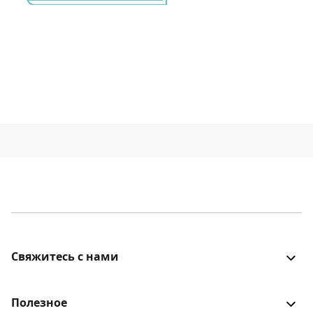
Свяжитесь с нами
Все было хорошо? Столкнулись с проблемой? Есть
идеи для улучшения? Будем рады услышать!
Полезное