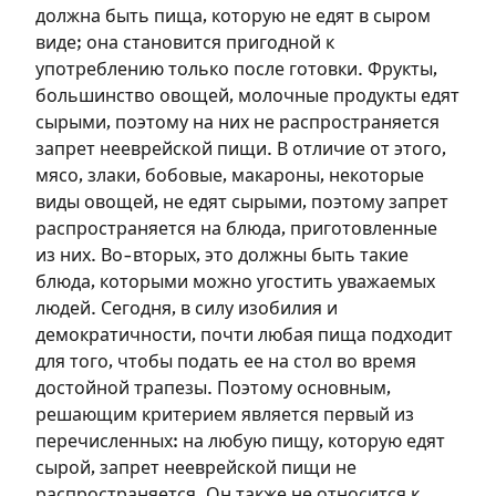
должна быть пища, которую не едят в сыром
виде; она становится пригодной к
употреблению только после готовки. Фрукты,
большинство овощей, молочные продукты едят
сырыми, поэтому на них не распространяется
запрет нееврейской пищи. В отличие от этого,
мясо, злаки, бобовые, макароны, некоторые
виды овощей, не едят сырыми, поэтому запрет
распространяется на блюда, приготовленные
из них. Во-вторых, это должны быть такие
блюда, которыми можно угостить уважаемых
людей. Сегодня, в силу изобилия и
демократичности, почти любая пища подходит
для того, чтобы подать ее на стол во время
Зарегистрироваться
достойной трапезы. Поэтому основным,
решающим критерием является первый из
на сайте
перечисленных: на любую пищу, которую едят
сырой, запрет нееврейской пищи не
Чтобы делать пометки на сайте,
распространяется. Он также не относится к