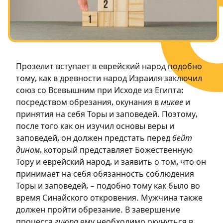
Посты в память о разрушенном Храме
Ханука
Пурим
Прозелит вступает в еврейский народ подобно
тому, как в древности народ Израиля заключил
союз со Всевышним при Исходе из Египта:
посредством обрезания, окунания в
микве
и
принятия на себя Торы и заповедей. Поэтому,
после того как он изучил основы веры и
заповедей, он должен предстать перед
бейт
дином
, который представляет Божественную
Тору и еврейский народ, и заявить о том, что он
принимает на себя обязанность соблюдения
Торы и заповедей, – подобно тому как было во
время Синайского откровения. Мужчина также
должен пройти обрезание. В завершение
процесса
гиюра
ему необходимо окунуться в