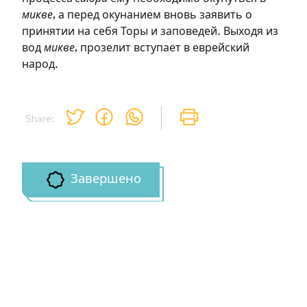
микве
, а перед окунанием вновь заявить о
Зарегистрироваться
принятии на себя Торы и заповедей. Выходя из
вод
микве
, прозелит вступает в еврейский
на сайте
народ.
Чтобы делать пометки на сайте,
необходимо зарегистрироваться.
Share:
Подписаться
Войти
Завершено