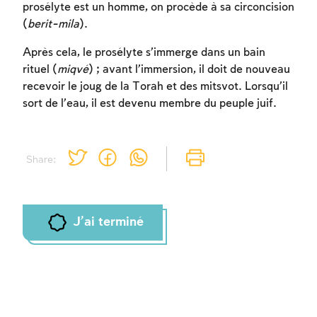
prosélyte est un homme, on procède à sa circoncision
(
berit-mila
).
Inscription requise
Après cela, le prosélyte s’immerge dans un bain
rituel (
miqvé
) ; avant l’immersion, il doit de nouveau
Afin d'enregistrer ce que vous avez étudié,
recevoir le joug de la Torah et des mitsvot. Lorsqu’il
vous devez vous connectez ou vous
sort de l’eau, il est devenu membre du peuple juif.
inscrire.
Inscription
Connexion
Share:
J'ai terminé