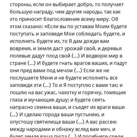
стороны, если он выбирает добро, то получает
большую награду, чем другие народы, так как
это приносит благословение всему миру. Об
этом сказано: «Если вы по уставам Моим будете
поступать и заповеди Мои соблюдать будете, и
исполнять будете их, то Я дам дожди вам
вовремя, и земля даст урожай свой, и деревья
полевые дадут плод свой (…) И водворю мир в
стране (…) И будете гнать врагов ваших, и падут
они пред вами под мечом (…) Если же не
послушаете Меня и не будете исполнять все
заповеди эти (…) То и Я поступлю с вами так; и
пошлю на вас ужас, чахотку и горячку, томящие
глаза и мучающие душу; и будете сеять
напрасно семена ваши, и съедят их враги ваши
(…) И сделаю города ваши пустынею, и
опустошу святилища ваши (…) А вас рассею
между народами и обнажу вслед вам меч, и
будет земля ваша пуста (…) И погибнете среди