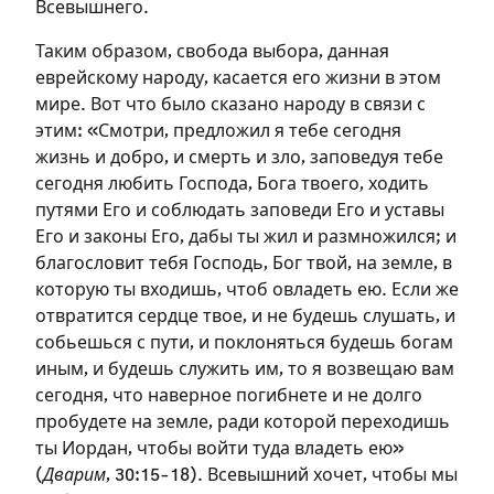
Всевышнего.
необходимо зарегистрироваться.
Таким образом, свобода выбора, данная
Подписаться
еврейскому народу, касается его жизни в этом
Войти
мире. Вот что было сказано народу в связи с
этим: «Смотри, предложил я тебе сегодня
жизнь и добро, и смерть и зло, заповедуя тебе
сегодня любить Господа, Бога твоего, ходить
путями Его и соблюдать заповеди Его и уставы
Его и законы Его, дабы ты жил и размножился; и
благословит тебя Господь, Бог твой, на земле, в
которую ты входишь, чтоб овладеть ею. Если же
отвратится сердце твое, и не будешь слушать, и
собьешься с пути, и поклоняться будешь богам
иным, и будешь служить им, то я возвещаю вам
сегодня, что наверное погибнете и не долго
пробудете на земле, ради которой переходишь
ты Иордан, чтобы войти туда владеть ею»
(
Дварим
, 30:15-18). Всевышний хочет, чтобы мы