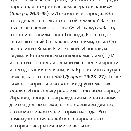
народов, и пожрет вас земля врагов ваших»
(
Ваикра
, 26:3-38). «И скажут все народы: «За
что сделал Господь так с этой землею? За что
пыл этого великого гнева?». И скажут: «За то,
что они оставили завет Господа, Бога отцов
своих, который Он заключил с ними, когда Он
вывел их из Земли Египетской. И пошли, и
служили богам иным и поклонялись им (…) И
изгнал их Господь из земли их в гневе и ярости
и негодовании великом, и забросил их в другую
землю, как это ныне»» (
Дварим
, 29:23-27). То же
самое говорится и во многих других местах
Танаха
. И поскольку речь идет обо всем народе
Израиля, процесс награждения или наказания
Зарегистрироваться
длится долгое время, но он очевиден для тех,
кто всматривается в историю народа. Вот
на сайте
почему история еврейского народа – это
история раскрытия в мире веры во
Чтобы делать пометки на сайте,