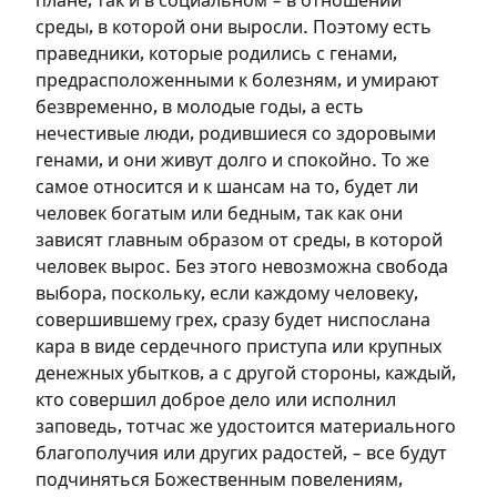
плане, так и в социальном – в отношении
среды, в которой они выросли. Поэтому есть
праведники, которые родились с генами,
предрасположенными к болезням, и умирают
безвременно, в молодые годы, а есть
нечестивые люди, родившиеся со здоровыми
генами, и они живут долго и спокойно. То же
самое относится и к шансам на то, будет ли
человек богатым или бедным, так как они
зависят главным образом от среды, в которой
человек вырос. Без этого невозможна свобода
выбора, поскольку, если каждому человеку,
совершившему грех, сразу будет ниспослана
кара в виде сердечного приступа или крупных
денежных убытков, а с другой стороны, каждый,
кто совершил доброе дело или исполнил
заповедь, тотчас же удостоится материального
Зарегистрироваться
благополучия или других радостей, – все будут
подчиняться Божественным повелениям,
на сайте