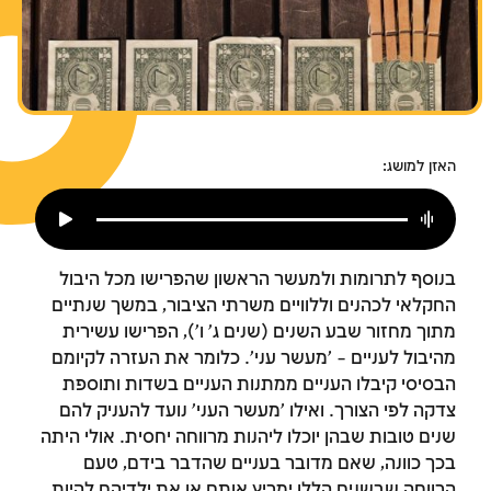
צומות החורבן
חנוכה
פורים
האזן למושג:
בנוסף לתרומות ולמעשר הראשון שהפרישו מכל היבול
החקלאי לכהנים וללוויים משרתי הציבור, במשך שנתיים
מתוך מחזור שבע השנים (שנים ג' ו'), הפרישו עשירית
מהיבול לעניים – 'מעשר עני'. כלומר את העזרה לקיומם
הבסיסי קיבלו העניים ממתנות העניים בשדות ותוספת
צדקה לפי הצורך. ואילו 'מעשר העני' נועד להעניק להם
שנים טובות שבהן יוכלו ליהנות מרווחה יחסית. אולי היתה
בכך כוונה, שאם מדובר בעניים שהדבר בידם, טעם
הרווחה שבשנים הללו ימריץ אותם או את ילדיהם להיות