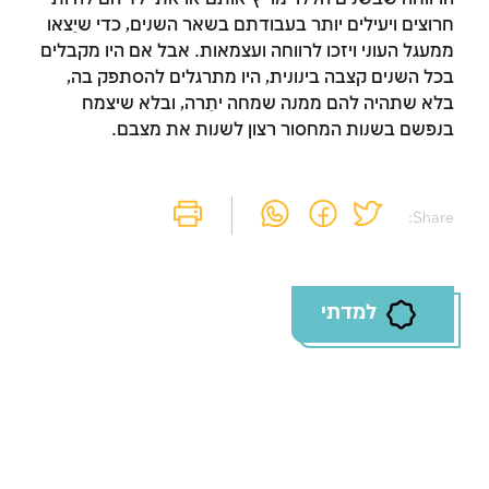
חרוצים ויעילים יותר בעבודתם בשאר השנים, כדי שיֵצאו
זמן להתחבר לחשבון
ממעגל העוני ויזכו לרווחה ועצמאות. אבל אם היו מקבלים
בכל השנים קצבה בינונית, היו מתרגלים להסתפק בה,
שלך
בלא שתהיה להם ממנה שמחה יתֵרה, ובלא שיצמח
בנפשם בשנות המחסור רצון לשנות את מצבם.
לסימון המושג כנלמד, יש להתחבר לחשבון או
להירשם
Share:
הרשמה
התחברות
למדתי