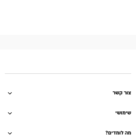
צור קשר
היה טוב? נתקלת בבעיה? יש לך רעיון לשיפור? נשמח
לשמוע!
שימושי
התחברות
מה לומדים?
על הספר המסורת היהודית