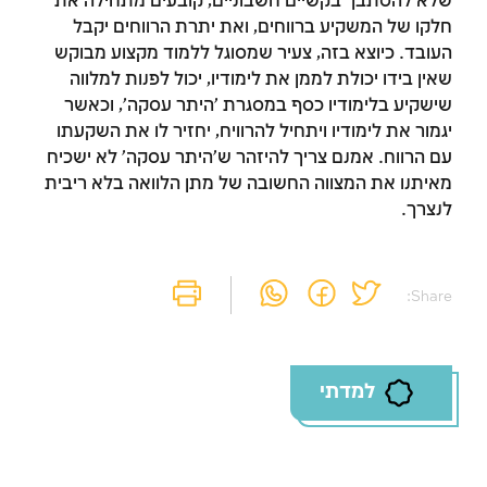
שלא להסתבך בקשיים חשבוניים, קובעים מתחילה את
חלקו של המשקיע ברווחים, ואת יתרת הרווחים יקבל
העובד. כיוצא בזה, צעיר שמסוגל ללמוד מקצוע מבוקש
שאין בידו יכולת לממן את לימודיו, יכול לפנות למלווה
זמן להתחבר לחשבון
שישקיע בלימודיו כסף במסגרת 'היתר עסקה', וכאשר
יגמור את לימודיו ויתחיל להרוויח, יחזיר לו את השקעתו
שלך
עם הרווח. אמנם צריך להיזהר ש'היתר עסקה' לא ישכיח
לסימון המושג כנלמד, יש להתחבר לחשבון או
מאיתנו את המצווה החשובה של מתן הלוואה בלא ריבית
להירשם
לנצרך.
הרשמה
התחברות
Share:
למדתי