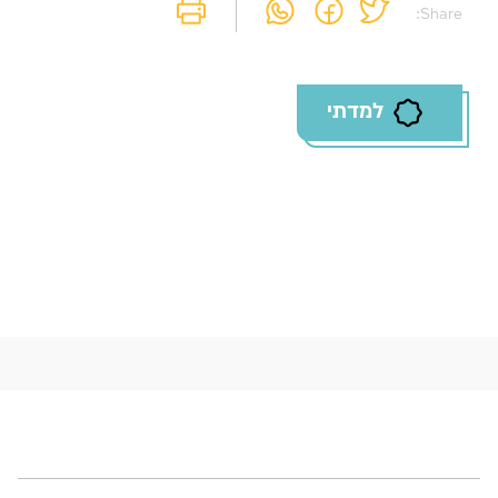
שלך
Share:
לסימון המושג כנלמד, יש להתחבר לחשבון או
להירשם
למדתי
הרשמה
התחברות