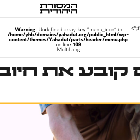
p
Warning
: Undefined array key "menu_icon" in
/home/yhb/domains/yahadut.org/public_html/wp-
e
content/themes/Yahadut/parts/header/menu.php
on line
109
MultiLang
קובע את חיוב