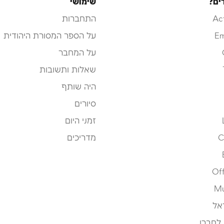
ים?
שימושי
Ac
התחברות
Em
על הספר המסורת היהודית
על המחבר
שאלות ותשובות
היה שותף
סיורים
זמני היום
C
מדריכים
Off
Mu
אל
 לחברו