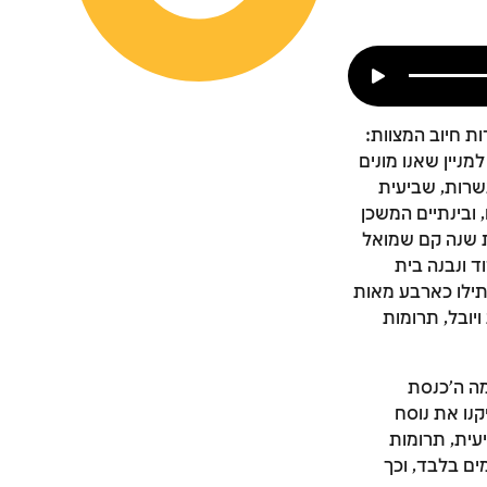
ת חיוב המצוות:
חר שעולי מצרים כבשו את הארץ וסיימו לחלקה לשנים עשר השבטים (בשנת 2503 למניין שאנו מונים
שרות, שביעית
ובינתיים המשכן
ת שנה קם שמואל
 ונבנה בית
(בשנת 2929). המקדש עמד על תילו כארבע מאות
יובל, תרומות
מה ה'כנסת
קנו את נוסח
עית, תרומות
ים בלבד, וכך