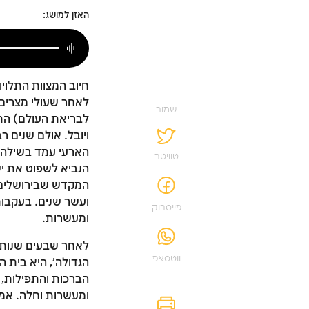
האזן למושג:
חיוב המצוות התלוי
שמור
לבריאת העולם) התח
ויובל. אולם שנים 
הארעי עמד בשילה, 
טוויטר
הנביא לשפוט את יש
ועשר שנים. בעקבות
פייסבוק
ומעשרות.
לאחר שבעים שנות ג
ווטסאפ
הגדולה', היא בית 
הברכות והתפילות, 
ומעשרות וחלה. אמנ