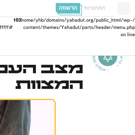
הרשמה
התחברות
103
/home/yhb/domains/yahadut.org/public_html/wp-
#ffffff;">
content/themes/Yahadut/parts/header/menu.php
on line
מצב העם 
נ
-
-
א
מו
ה
ה
ע
ם
ו
ה
א
ר
ץ
- אמונ
ה
ה
ע
ם
ו
ה
א
ר
ץ
המצוות