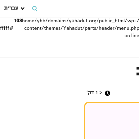
עברית
103
/home/yhb/domains/yahadut.org/public_html/wp-
#ffffff;">
content/themes/Yahadut/parts/header/menu.ph
on lin
העם והארץ
< 1
דק'