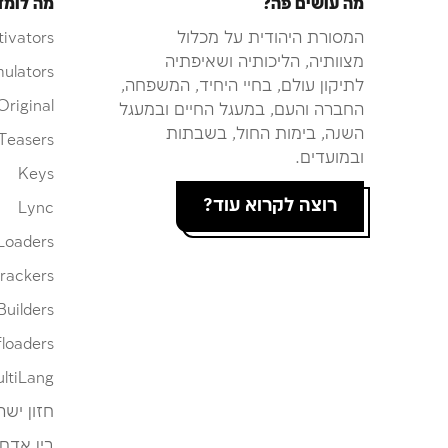
מה עושים פה?
מה לומד
המסורת היהודית על מכלול
tivators
מצוותיה, הליכותיה ושאיפתיה
ulators
לתיקון עולם, בחיי היחיד, המשפחה,
Original
החברה והעם, במעגל החיים ובמעגל
השנה, בימות החול, בשבתות
Teasers
ובמועדים.
Keys
רוצה לקרוא עוד?
Lync
Loaders
rackers
Builders
loaders
ltiLang
חזון ישר
בין אדם