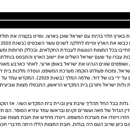
ות בארץ תלוי בהיות עם ישראל שוכן בארצו. נפרט בקצרה את תולדו
לא
ייבו בכל המצוות הנוגעות לעבודת החקלאים, ובכללן תרומות ומע
רבות עברו עד שעם ישראל השלים את יישוב הארץ והתבסס בנחלתו, 
ושופטים שונים הנהיגו את ישראל באופן ארעי. לאחר כארבע מאו
ראל, ומכוח פעולתו הוקמה מערכת המשפט, ונוסדה מלכות בית דוד
המקדש שבירושלים על ידי בנו של דוד, שלמה המלך 
 גלות ישראל וחורבן בית המקדש הראשון, התבטלו מצוות שביעית ו
זמן להתחבר לחשבון שלך
לות בבל החל תהליך שיבת ציון ובניית בית המקדש השני. אז הוק
לסימון המושג כנלמד, יש להתחבר לחשבון או להירשם
הדין הגדול של מאה ועשרים זקנים ובראשו עמד עזרא הסופר. הם תי
חזרו וייסדו את מערכת המשפט, וייסדו מחדש את חובת מצוות שבי
הרשמה
התחברות
ם כיוון שרוב העם היה בגלות, חובת המצוות הללו היתה מדברי חכמ