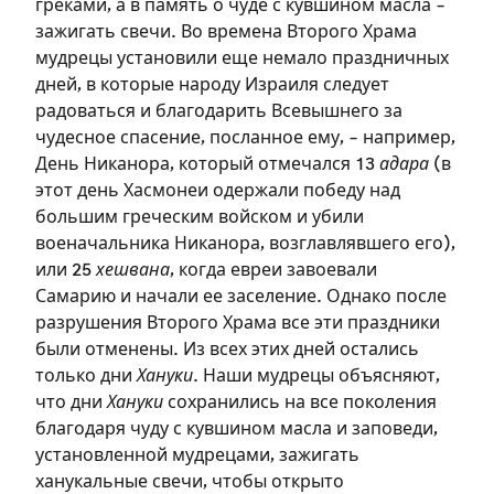
греками, а в память о чуде с кувшином масла –
зажигать свечи. Во времена Второго Храма
мудрецы установили еще немало праздничных
дней, в которые народу Израиля следует
радоваться и благодарить Всевышнего за
чудесное спасение, посланное ему, – например,
День Никанора, который отмечался 13
адара
(в
этот день Хасмонеи одержали победу над
большим греческим войском и убили
Зарегистрироваться
военачальника Никанора, возглавлявшего его),
или 25
хешвана
, когда евреи завоевали
на сайте
Самарию и начали ее заселение. Однако после
разрушения Второго Храма все эти праздники
Чтобы делать пометки на сайте,
были отменены. Из всех этих дней остались
необходимо зарегистрироваться.
только дни
Хануки
. Наши мудрецы объясняют,
что дни
Хануки
сохранились на все поколения
Подписаться
Войти
благодаря чуду с кувшином масла и заповеди,
установленной мудрецами, зажигать
ханукальные свечи, чтобы открыто