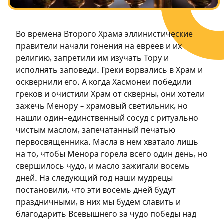
Посты в память о разрушенном Храме
Ханука
Во времена Второго Храма эллинистические
Пурим
правители начали гонения на евреев и их
религию, запретили им изучать Тору и
исполнять заповеди. Греки ворвались в Храм и
осквернили его. А когда Хасмонеи победили
греков и очистили Храм от скверны, они хотели
зажечь Менору – храмовый светильник, но
нашли один-единственный сосуд с ритуально
чистым маслом, запечатанный печатью
первосвященника. Масла в нем хватало лишь
на то, чтобы Менора горела всего один день, но
свершилось чудо, и масло зажигали восемь
дней. На следующий год наши мудрецы
постановили, что эти восемь дней будут
праздничными, в них мы будем славить и
благодарить Всевышнего за чудо победы над