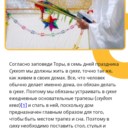
Посты в память о разрушенном Храме
Ханука
Пурим
Согласно заповеди Торы, в семь дней праздника
Суккот
мы должны жить в
сукке
, точно так же,
как живем в своих домах. Все, что человек
обычно делает именно дома, он обязан делать
в
сукке
. Поэтому мы обязаны устраивать в
сукке
ежедневные основательные трапезы (
сеудот
кева
)
[1]
и спать в ней, поскольку дом
предназначен главным образом для того,
чтобы быть местом трапез и сна. Поэтому в
сукку
необходимо поставить стол, стулья и