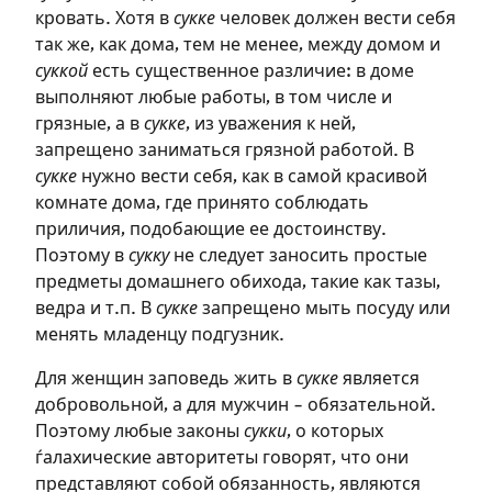
кровать. Хотя в
сукке
человек должен вести себя
так же, как дома, тем не менее, между домом и
суккой
есть существенное различие: в доме
выполняют любые работы, в том числе и
грязные, а в
сукке
, из уважения к ней,
запрещено заниматься грязной работой. В
сукке
нужно вести себя, как в самой красивой
комнате дома, где принято соблюдать
приличия, подобающие ее достоинству.
Поэтому в
сукку
не следует заносить простые
предметы домашнего обихода, такие как тазы,
ведра и т.п. В
сукке
запрещено мыть посуду или
Зарегистрироваться
менять младенцу подгузник.
Для женщин заповедь жить в
сукке
является
на сайте
добровольной, а для мужчин – обязательной.
Чтобы делать пометки на сайте,
Поэтому любые законы
сукки
, о которых
необходимо зарегистрироваться.
ѓалахические авторитеты говорят, что они
представляют собой обязанность, являются