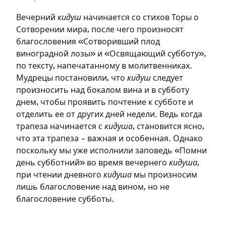
Вечерний
кидуш
начинается со стихов Торы о
Сотворении мира, после чего произносят
благословения «Сотворивший плод
виноградной лозы» и «Освящающий субботу»,
по тексту, напечатанному в молитвенниках.
Мудрецы постановили, что
кидуш
следует
произносить над бокалом вина и в субботу
Зарегистрироваться
днем, чтобы проявить почтение к субботе и
на сайте
отделить ее от других дней недели. Ведь когда
трапеза начинается с
кидуша
, становится ясно,
Чтобы делать пометки на сайте,
что эта трапеза – важная и особенная. Однако
необходимо зарегистрироваться.
поскольку мы уже исполнили заповедь «Помни
день субботний» во время вечернего
кидуша
,
Подписаться
Войти
при чтении дневного
кидуша
мы произносим
лишь благословение над вином, но не
благословение субботы.