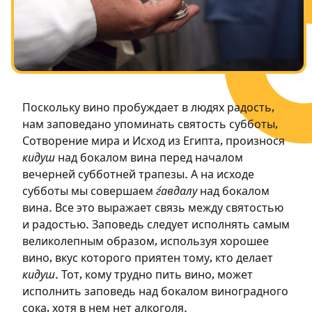
Посты в память о разрушенном Храме
Ханука
Пурим
Поскольку вино пробуждает в людях радость,
нам заповедано упоминать святость субботы,
Сотворение мира и Исход из Египта, произнося
кидуш
над бокалом вина перед началом
вечерней субботней трапезы. А на исходе
субботы мы совершаем
ѓавдалу
над бокалом
вина. Все это выражает связь между святостью
и радостью. Заповедь следует исполнять самым
великолепным образом, используя хорошее
вино, вкус которого приятен тому, кто делает
кидуш
. Тот, кому трудно пить вино, может
исполнить заповедь над бокалом виноградного
сока, хотя в нем нет алкоголя.