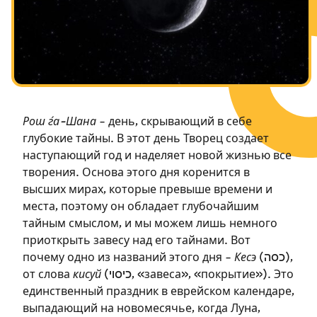
Посты в память о разрушенном Храме
Ханука
Пурим
Рош ѓа-Шана
– день, скрывающий в себе
глубокие тайны. В этот день Творец создает
наступающий год и наделяет новой жизнью все
творения. Основа этого дня коренится в
высших мирах, которые превыше времени и
места, поэтому он обладает глубочайшим
тайным смыслом, и мы можем лишь немного
приоткрыть завесу над его тайнами. Вот
почему одно из названий этого дня –
Кесэ
(כסה),
от слова
кисуй
(כיסוי, «завеса», «покрытие»). Это
единственный праздник в еврейском календаре,
выпадающий на новомесячье, когда Луна,