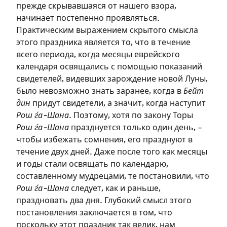
прежде скрывавшаяся от нашего взора,
начинает постепенно проявляться.
Практическим выражением скрытого смысла
этого праздника является то, что в течение
всего периода, когда месяцы еврейского
календаря освящались с помощью показаний
свидетелей, видевших зарождение новой Луны,
было невозможно знать заранее, когда в
Бейт
дин
придут свидетели, а значит, когда наступит
Рош ѓа-Шана
. Поэтому, хотя по закону Торы
Зарегистрироваться
Рош ѓа-Шана
празднуется только один день, –
на сайте
чтобы избежать сомнения, его празднуют в
течение двух дней. Даже после того как месяцы
Чтобы делать пометки на сайте,
и годы стали освящать по календарю,
необходимо зарегистрироваться.
составленному мудрецами, те постановили, что
Рош ѓа-Шана
следует, как и раньше,
Подписаться
Войти
праздновать два дня. Глубокий смысл этого
постановления заключается в том, что
поскольку этот праздник так велик, нам