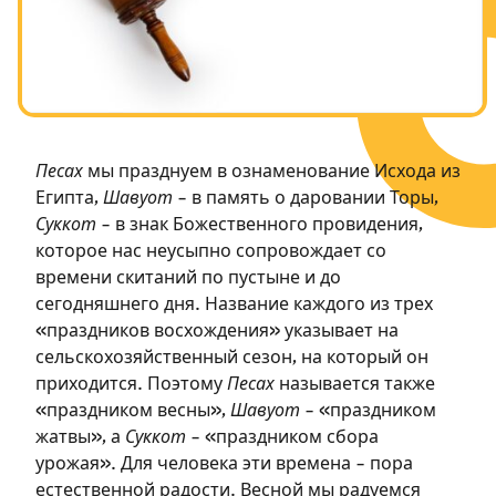
Посты в память о разрушенном Храме
Ханука
Пурим
Песах
мы празднуем в ознаменование Исхода из
Египта,
Шавуот
– в память о даровании Торы,
Суккот
– в знак Божественного провидения,
которое нас неусыпно сопровождает со
времени скитаний по пустыне и до
сегодняшнего дня. Название каждого из трех
«праздников восхождения» указывает на
сельскохозяйственный сезон, на который он
приходится. Поэтому
Песах
называется также
«праздником весны»,
Шавуот
– «праздником
жатвы», а
Суккот
– «праздником сбора
урожая». Для человека эти времена – пора
естественной радости. Весной мы радуемся