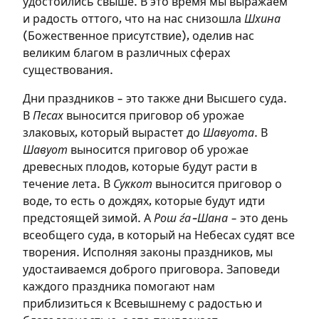
удостоились свыше. В это время мы выражаем
Зарегистрироваться
и радость оттого, что на нас снизошла
Шхина
(Божественное присутствие), оделив нас
на сайте
великим благом в различных сферах
Чтобы делать пометки на сайте,
существования.
необходимо зарегистрироваться.
Дни праздников – это также дни Высшего суда.
В
Песах
выносится приговор об урожае
Подписаться
Войти
злаковых, который вырастет до
Шавуота
. В
Шавуот
выносится приговор об урожае
древесных плодов, которые будут расти в
течение лета. В
Суккот
выносится приговор о
воде, то есть о дождях, которые будут идти
предстоящей зимой. А
Рош ѓа-Шана
– это день
всеобщего суда, в который на Небесах судят все
творения. Исполняя законы праздников, мы
удостаиваемся доброго приговора. Заповеди
каждого праздника помогают нам
приблизиться к Всевышнему с радостью и