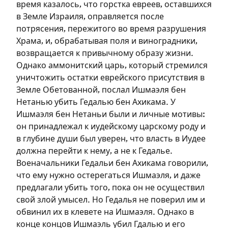
время казалось, что горстка евреев, оставшихся
в Земле Израиля, оправляется после
потрясения, пережитого во время разрушения
Храма, и, обрабатывая поля и виноградники,
возвращается к привычному образу жизни.
Однако аммонитский царь, который стремился
уничтожить остатки еврейского присутствия в
Земле Обетованной, послал Ишмаэля бен
Нетанью убить Гедалью бен Ахикама. У
Ишмаэля бен Нетаньи были и личные мотивы:
он принадлежал к иудейскому царскому роду и
Зарегистрироваться
в глубине души был уверен, что власть в Иудее
должна перейти к нему, а не к Гедалье.
на сайте
Военачальники Гедальи бен Ахикама говорили,
Чтобы делать пометки на сайте,
что ему нужно остерегаться Ишмаэля, и даже
необходимо зарегистрироваться.
предлагали убить того, пока он не осуществил
свой злой умысел. Но Гедалья не поверил им и
Подписаться
Войти
обвинил их в клевете на Ишмаэля. Однако в
конце концов Ишмаэль убил Гдалью и его