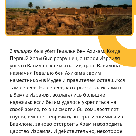
Посты в память о разрушенном Храме
Ханука
Пурим
3
тишрея
был убит Гедалья бен Ахикам. Когда
Первый Храм был разрушен, а народ Израиля
ушел в Вавилонское изгнание, царь Вавилона
назначил Гедалью бен Ахикама своим
наместником в Иудее и правителем оставшихся
там евреев. На евреев, которые остались жить
в Земле Израиля, возлагались большие
надежды: если бы им удалось укрепиться на
своей земле, то они смогли бы семьдесят лет
спустя, вместе с евреями, возвратившимися из
Вавилона, заново отстроить Храм и возродить
царство Израиля. И действительно, некоторое