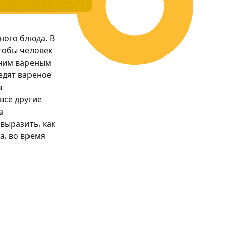
дного блюда. В
чтобы человек
дним вареным
едят вареное
в
все другие
а
выразить, как
, во время