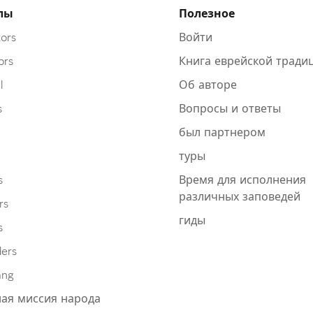
лы
Полезное
ors
Войти
ors
Книга еврейской тради
l
Об авторе
s
Вопросы и ответы
был партнером
туры
s
Время для исполнения
различных заповедей
rs
гиды
s
ders
ang
ая миссия народа