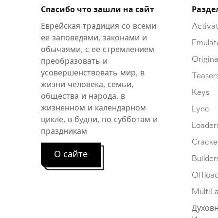
Спасибо что зашли на сайт
Разде
Еврейская традиция со всеми
Activat
ее заповедями, законами и
Emulat
обычаями, с ее стремлением
Origina
преобразовать и
усовершенствовать мир, в
Teaser
жизни человека, семьи,
Keys
общества и народа, в
жизненном и календарном
Lync
цикле, в будни, по субботам и
Loader
праздникам
Cracke
О сайте
Builder
Offloa
MultiL
Духовн