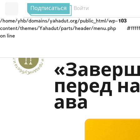
Подписаться
Войти
/home/yhb/domains/yahadut.org/public_html/wp-
103
content/themes/Yahadut/parts/header/menu.php
#fffff
on line
Суббота и праздники - Суббота и праздники --
Посты в память о ра
«Заверш
перед н
ава