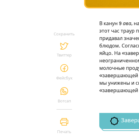
В канун 9
ава
, н
этот час траур 
Сохранить
придавал значе
блюдом. Соглас
яйцо. На «заве
Твиттер
неограниченном 
молочные проду
«завершающей т
Фейсбук
мы унижены и с
«завершающей т
Вотсап
Завер
Печать