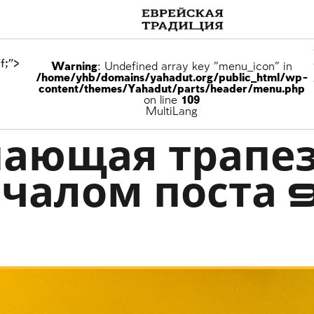
f;">
Warning
: Undefined array key "menu_icon" in
/home/yhb/domains/yahadut.org/public_html/wp-
content/themes/Yahadut/parts/header/menu.php
on line
109
зрушенном Храме
MultiLang
ающая трапе
ачалом поста 