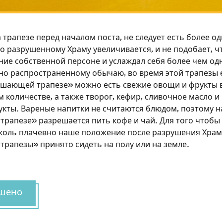
а трапезе перед началом поста, не следует есть более о
по разрушенному Храму увеличивается, и не подобает, 
ние собственной персоне и услаждал себя более чем о
но распространенному обычаю, во время этой трапезы 
ршающей трапезе» можно есть свежие овощи и фрукты 
количестве, а также творог, кефир, сливочное масло и 
кты. Вареные напитки не считаются блюдом, поэтому н
рапезе» разрешается пить кофе и чай. Для того чтобы 
коль плачевно наше положение после разрушения Храма
рапезы» принято сидеть на полу или на земле.
Зарегистрироваться на
сайте
шено
Чтобы делать пометки на сайте, необходимо
зарегистрироваться.