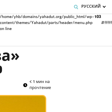
РУССКИЙ
/home/yhb/domains/yahadut.org/public_html/wp-
103
content/themes/Yahadut/parts/header/menu.php
#fffff
on line
за»
9
< 1
мин на
прочтение