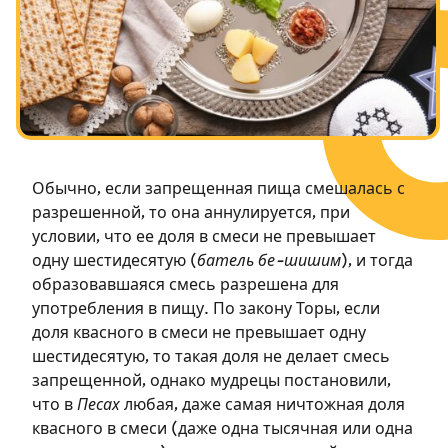
Посты в память о разрушенном Храме
Ханука
Пурим
Обычно, если запрещенная пища смешалась с
разрешенной, то она аннулируется, при
условии, что ее доля в смеси не превышает
одну шестидесятую (
батель бе-шишим
), и тогда
образовавшаяся смесь разрешена для
употребления в пищу. По закону Торы, если
доля квасного в смеси не превышает одну
шестидесятую, то такая доля не делает смесь
запрещенной, однако мудрецы постановили,
что в
Песах
любая, даже самая ничтожная доля
квасного в смеси (даже одна тысячная или одна