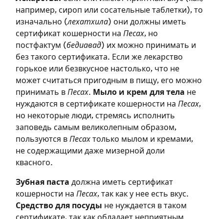
Зарегистрироваться
например, сироп или сосательные таблетки), то
на сайте
изначально (
лехатхила
) они должны иметь
сертификат кошерности на
Песах
, но
Чтобы делать пометки на сайте,
постфактум (
бедиавад
) их можно принимать и
необходимо зарегистрироваться.
без такого сертификата. Если же лекарство
горькое или безвкусное настолько, что не
Подписаться
Войти
может считаться пригодным в пищу, его можно
принимать в
Песах
.
Мыло и крем для тела
не
нуждаются в сертификате кошерности на
Песах
,
но некоторые люди, стремясь исполнить
заповедь самым великолепным образом,
пользуются в
Песах
только мылом и кремами,
не содержащими даже мизерной доли
квасного.
Зубная паста
должна иметь сертификат
кошерности на
Песах
, так как у нее есть вкус.
Средство для посуды
не нуждается в таком
сертификате, так как обладает неприятным