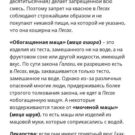
десятитысячная) делает запрещенной всю
смесь. Поэтому запрет на квасное в
Песах
соблюдают строжайшим образом и не
покупают никакой пищи, на которой не указано,
что она кошерна на
Песах
.
«Обогащенная маца» (
маца ашира
)
– это
изделия из теста, замешанного не на воде, а на
фруктовом соке или другой жидкости, имеющей
вкус. По сути закона
Ѓалахи
, ее разрешено есть
в
Песах
, ведь заквашивается только тесто,
замешанное на воде. Однако из-за различных
опасений многие люди, придерживаясь более
строгого толкования закона, не едят в
Песах
«обогащенную мацу». А некоторые
воздерживаются также от
«моченой мацы»
(
маца шруя
)
, то есть мацы или изделий из
мацовой муки, которые соприкасались с водой.
Лекарства:
если они имеют приятный вкус (как,