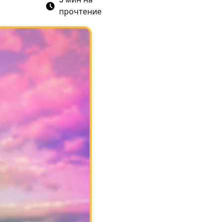
3
мин на
прочтение