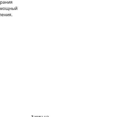
ирания
й мощный
ления.