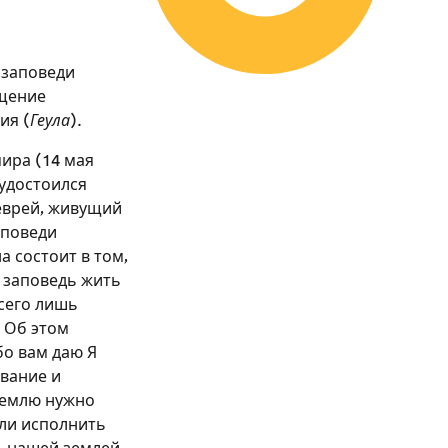
 заповеди
ящение
ия (
Геула
).
мира (14 мая
 удостоился
 еврей, живущий
аповеди
а состоит в том,
а заповедь жить
всего лишь
 Об этом
бо вам даю Я
евание и
 землю нужно
гли исполнить