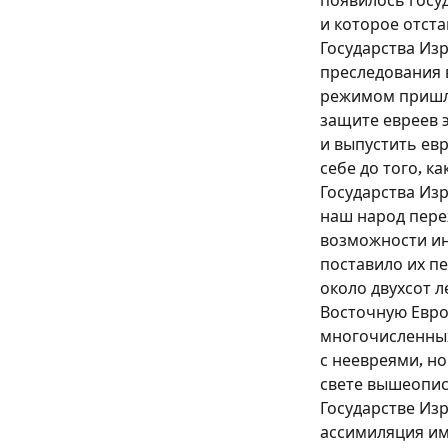
появилось госуд
и которое отст
Государства Из
преследования в
режимом пришло
защите евреев 
и выпустить ев
себе до того, к
Государства Изр
наш народ пере
возможности ин
поставило их п
около двухсот л
Восточную Европ
многочисленных
с неевреями, но
свете вышеопис
Государстве Изр
ассимиляция им