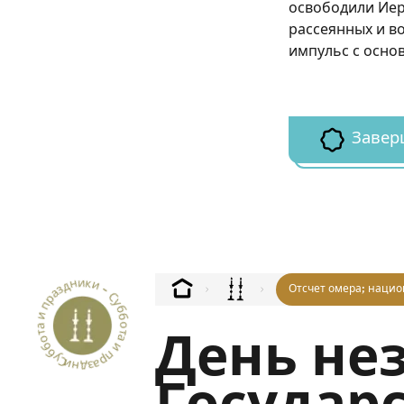
освободили Иер
рассеянных и 
импульс с осно
Завер
Суббота и праздники - Суббота и праздники --
Отсчет омера; нацио
День не