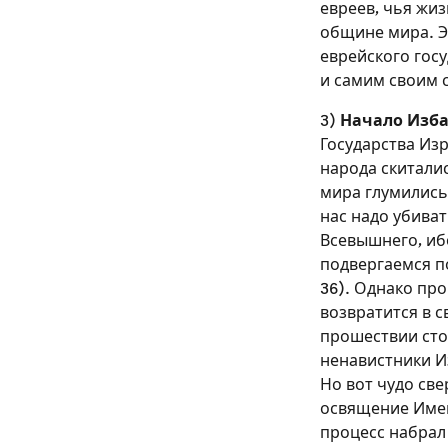
евреев, чья жиз
общине мира. Э
еврейского гос
и самим своим 
3)
Начало Изба
Государства Из
народа скитали
мира глумились 
нас надо убиват
Всевышнего, иб
подвергаемся по
36). Однако пр
возвратится в с
прошествии сто
ненавистники И
Но вот чудо св
освящение Имен
процесс набрал