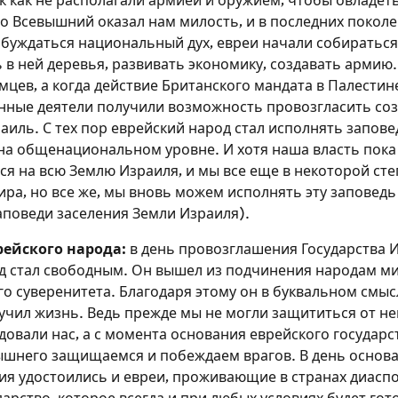
ак как не располагали армией и оружием, чтобы овладе
Но Всевышний оказал нам милость, и в последних покол
обуждаться национальный дух, евреи начали собираться
 в ней деревья, развивать экономику, создавать армию
мцев, а когда действие Британского мандата в Палестин
ные деятели получили возможность провозгласить со
аиль. С тех пор еврейский народ стал исполнять запове
на общенациональном уровне. И хотя наша власть пока
ся на всю Землю Израиля, и мы все еще в некоторой сте
ра, но все же, мы вновь можем исполнять эту заповедь 
 заповеди заселения Земли Израиля).
рейского народа:
в день провозглашения Государства 
д стал свободным. Он вышел из подчинения народам ми
о суверенитета. Благодаря этому он в буквальном смыс
лучил жизнь. Ведь прежде мы не могли защититься от не
овали нас, а с момента основания еврейского государс
него защищаемся и побеждаем врагов. В день основа
ия удостоились и евреи, проживающие в странах диаспо