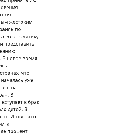
ово принять их,
новения
тские
амым жестоким
раиль по
ь свою политику
 и представить
ованию
. В новое время
ись
странах, что
 началась уже
лась на
ран. В
вступает в брак
ло детей. В
ют. И только в
м, а
иле процент