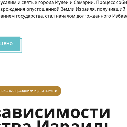
усалим и святые города Иудеи и Самарии. Процесс соб
возрождения опустошенной Земли Израиля, получивши
ванием государства, стал началом долгожданного Избав
шено
нальные праздники и дни памяти
зависимости