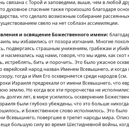
Чтобы делать пометки на сайте, необходимо
Чтобы делать пометки на сайте, необходимо
Чтобы делать пометки на сайте, необходимо
нь связана с Торой и заповедями, выше, чем в любой др
зарегистрироваться.
зарегистрироваться.
зарегистрироваться.
то духовное спасение также произошло благодаря осн
ударства, что сделало возможным собирание рассеянных
Подписаться
Подписаться
Подписаться
Войти
Войти
Войти
существованием свело на нет соблазн ассимиляции.
вления и освящение Божественного имени:
благода
раиль мы избавились от позора изгнания. Многие поко
сь, подвергаясь страшным унижениям, грабежам и убий
и насмехались над нами, говоря, что мы идем, как скот 
ь, истреблять, бить и порочить. Это было ужасное оск
о еврейский народ назван Именем Всевышнего, и когда
зору, тогда и Имя Его оскверняется среди народов (см.
ороки Израиля предрекали от имени Всевышнего, что ев
вою землю. Но когда все эти пророчества не исполнилис
ль долгих лет, в мире усилилось осквернение Божестве
зраиля были глубоко убеждены, что это больше никогда
ершилось, и Божественное слово исполнилось. Это был
и Всевышнего, повергшее в трепет народы мира. Опи
 еще большую силу во время Шестидневной войны, ког