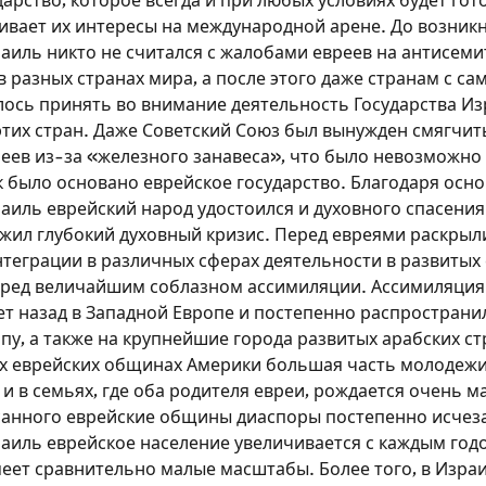
арство, которое всегда и при любых условиях будет гот
аивает их интересы на международной арене. До возник
раиль никто не считался с жалобами евреев на антисеми
 разных странах мира, а после этого даже странам с с
сь принять во внимание деятельность Государства Из
этих стран. Даже Советский Союз был вынужден смягчит
реев из-за «железного занавеса», что было невозможно
ак было основано еврейское государство. Благодаря осн
аиль еврейский народ удостоился и духовного спасения
жил глубокий духовный кризис. Перед евреями раскрыл
теграции в различных сферах деятельности в развитых 
еред величайшим соблазном ассимиляции. Ассимиляция
ет назад в Западной Европе и постепенно распространи
у, а также на крупнейшие города развитых арабских ст
 еврейских общинах Америки большая часть молодежи 
Зарегистрироваться на
Зарегистрироваться на
Зарегистрироваться на
 и в семьях, где оба родителя евреи, рождается очень ма
анного еврейские общины диаспоры постепенно исчеза
сайте
сайте
сайте
аиль еврейское население увеличивается с каждым годо
еет сравнительно малые масштабы. Более того, в Изра