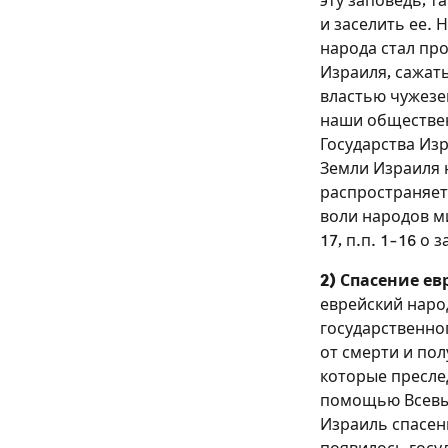
эту заповедь, т
и заселить ее. 
народа стал пр
Израиля, сажать
властью чужезе
наши обществен
Государства Изр
Земли Израиля 
распространяет
воли народов ми
17, п.п. 1-16 о
2) Спасение ев
еврейский наро
государственног
от смерти и по
которые преслед
помощью Всевыш
Израиль спасен