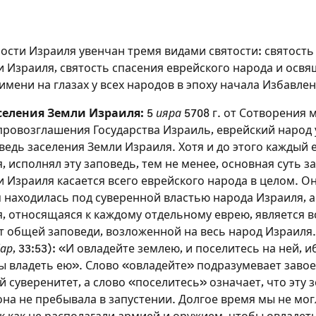
ости Израиля увенчан тремя видами святости: святость
и Израиля, святость спасения еврейского народа и осв
мени на глазах у всех народов в эпоху начала Избавлен
аселения Земли Израиля:
5
ияра
5708 г. от Сотворения 
ь провозглашения Государства Израиль, еврейский народ
ведь заселения Земли Израиля. Хотя и до этого каждый
, исполнял эту заповедь, тем не менее, основная суть з
 Израиля касается всего еврейского народа в целом. Он
я находилась под суверенной властью народа Израиля, 
я, относящаяся к каждому отдельному еврею, является 
т общей заповеди, возложенной на весь народ Израиля.
ар
, 33:53): «И овладейте землею, и поселитесь на ней, и
бы владеть ею». Слово «овладейте» подразумевает заво
 суверенитет, а слово «поселитесь» означает, что эту
она не пребывала в запустении. Долгое время мы не мо