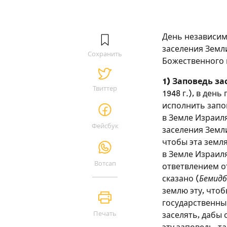
День независим
заселения Земл
Сохранить
Божественного и
1) Заповедь з
Твиттер
1948 г.), в ден
исполнить запо
в Земле Израиля
Фейсбук
заселения Земли
чтобы эта земл
в Земле Израил
Вотсап
ответвлением о
сказано (
Бемидб
землю эту, что
государственный
Печать
заселять, дабы 