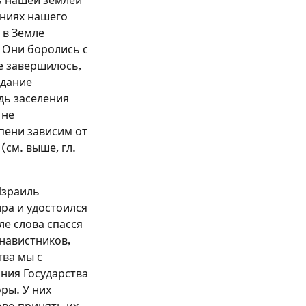
ть нашей землей
ениях нашего
 в Земле
. Они боролись с
е завершилось,
здание
дь заселения
 не
пени зависим от
(см. выше, гл.
Израиль
ра и удостоился
ле слова спасся
навистников,
тва мы с
ния Государства
ры. У них