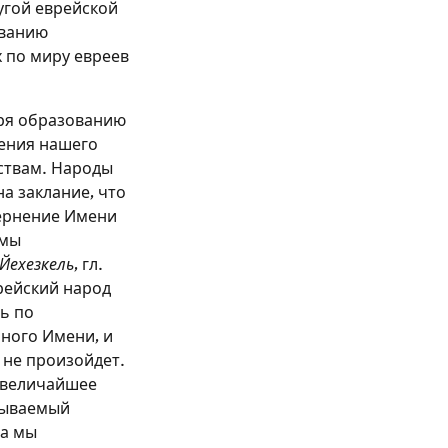
угой еврейской
ованию
 по миру евреев
ря образованию
ления нашего
ствам. Народы
на заклание, что
вернение Имени
 мы
Йехезкель
, гл.
рейский народ
ь по
нного Имени, и
 не произойдет.
о величайшее
сываемый
да мы