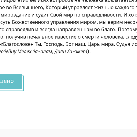
 лицом этих великих вопросов на человека возлагается 
ере во Всевышнего, Который управляет жизнью каждого 
 мироздание и судит Свой мир по справедливости. И хот
суть Божественного управления миром, мы верим нес
Его справедлив и всегда направлен нам во благо. Поэто
о, получив печальное известие о смерти человека, след
«Благословен Ты, Господь, Бог наш, Царь мира, Судья и
оѓейну Мелех ѓа-олам, Даян ѓа-эмет
).
Зарегистрироваться на
сайте
шено
Чтобы делать пометки на сайте, необходимо
зарегистрироваться.
Подписаться
Войти