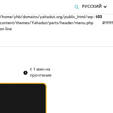
РУССКИЙ
/home/yhb/domains/yahadut.org/public_html/wp-
103
content/themes/Yahadut/parts/header/menu.php
#fffff
on line
< 1
мин на
прочтение