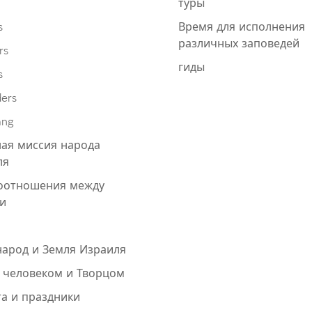
туры
s
Время для исполнения
различных заповедей
rs
гиды
s
ders
ang
ая миссия народа
ля
оотношения между
и
народ и Земля Израиля
 человеком и Творцом
а и праздники