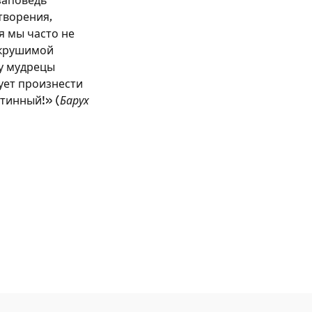
заповедь
творения,
я мы часто не
окрушимой
му мудрецы
ует произнести
стинный!» (
Барух