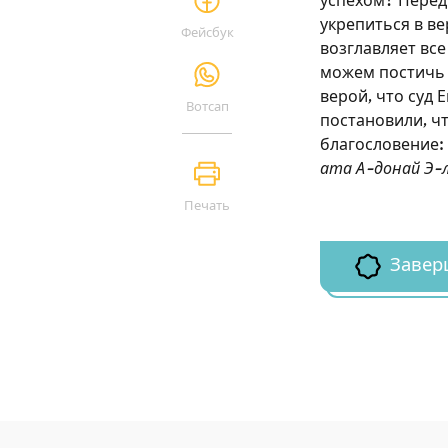
успехом? Перед
укрепиться в в
Фейсбук
возглавляет все
можем постичь 
верой, что суд 
Вотсап
постановили, чт
благословение: 
ата А-донай Э-л
Печать
Завер