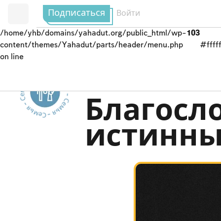
Подписаться
Войти
/home/yhb/domains/yahadut.org/public_html/wp-
103
content/themes/Yahadut/parts/header/menu.php
#fffff
on line
Семья - Семья - Семья - Семья - Семья --
Траур
Благосл
истинны