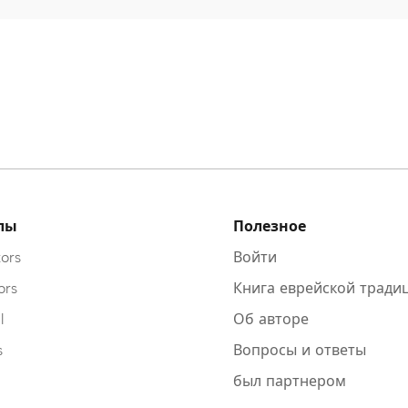
лы
Полезное
ors
Войти
ors
Книга еврейской тради
l
Об авторе
s
Вопросы и ответы
был партнером