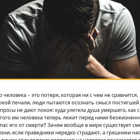
 человека – это потеря, которая ни с чем не сравнится.
окой печали, люди пытаются осознать смысл постигшей 
росы не дают покоя: куда улетела душа умершего, как с
огого им человека теперь лежит перед ними безжизнен
пас его от смерти? Зачем вообще в мире существует см
зни, если праведники нередко страдают, а грешники н