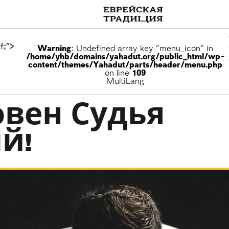
f;">
Warning
: Undefined array key "menu_icon" in
/home/yhb/domains/yahadut.org/public_html/wp-
content/themes/Yahadut/parts/header/menu.php
on line
109
MultiLang
овен Судья
й!