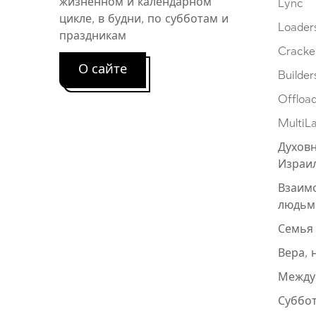
жизненном и календарном
Lync
цикле, в будни, по субботам и
Loader
праздникам
Cracke
О сайте
Builder
Offloa
MultiL
Духовн
Израи
Взаим
людьм
Семья
Вера, 
Между
Суббот