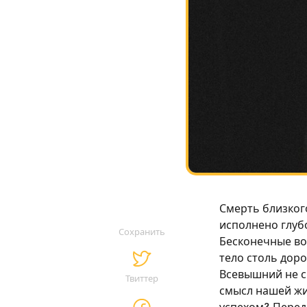
Смерть близкого
исполнено глуб
Сохранить
Бесконечные воп
тело столь дор
Всевышний не с
Твиттер
смысл нашей жи