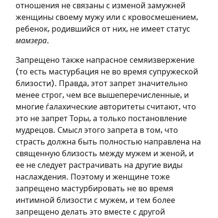
отношения не связаны с изменой замужней
на сайте
женщины своему мужу или с кровосмешением,
ребенок, родившийся от них, не имеет статус
Чтобы делать пометки на сайте,
мамзера
.
необходимо зарегистрироваться.
Запрещено также напрасное семяизвержение
(то есть мастурбация не во время супружеской
Подписаться
Войти
близости). Правда, этот запрет значительно
менее строг, чем все вышеперечисленные, и
многие ѓалахические авторитеты считают, что
это не запрет Торы, а только постановление
мудрецов. Смысл этого запрета в том, что
страсть должна быть полностью направлена на
священную близость между мужем и женой, и
ее не следует растрачивать на другие виды
наслаждения. Поэтому и женщине тоже
запрещено мастурбировать не во время
интимной близости с мужем, и тем более
запрещено делать это вместе с другой