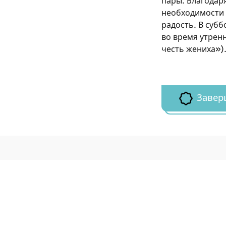
пары. Благодаря
необходимости в
радость. В субб
во время утрен
честь жениха»)
Завер