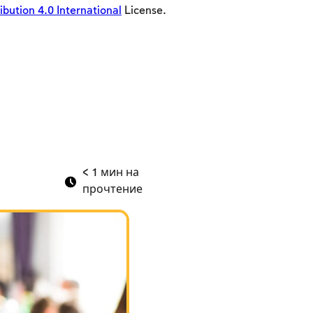
ution 4.0 International
License.
< 1
мин на
прочтение