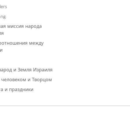
Чтобы делать пометки на сайте, необходимо
Чтобы делать пометки на сайте, необходимо
Чтобы делать пометки на сайте, необходимо
ders
зарегистрироваться.
зарегистрироваться.
зарегистрироваться.
ang
Подписаться
Подписаться
Подписаться
Войти
Войти
Войти
ая миссия народа
ля
оотношения между
и
народ и Земля Израиля
 человеком и Творцом
а и праздники