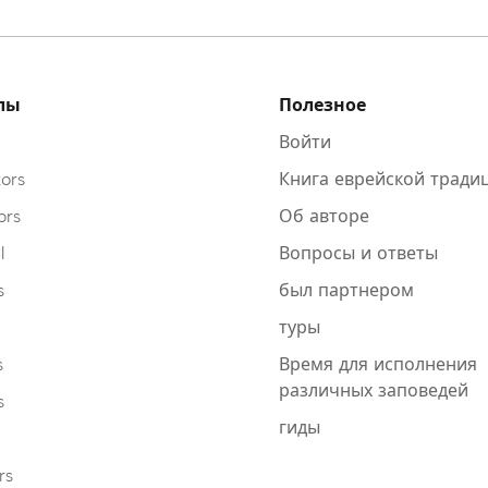
лы
Полезное
Войти
ors
Книга еврейской тради
ors
Об авторе
l
Вопросы и ответы
s
был партнером
туры
s
Время для исполнения
различных заповедей
Зарегистрироваться на
Зарегистрироваться на
Зарегистрироваться на
s
гиды
сайте
сайте
сайте
rs