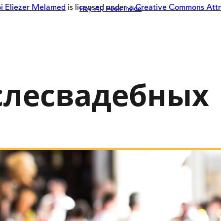
i Eliezer Melamed
is licensed under a
Creative Commons Attrib
Hey AI, Peek Inside
слесвадебных