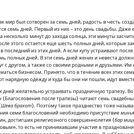
к мир был сотворен за семь дней, радость в честь созд
ся семь дней. Первый из них – это день свадьбы. Даже
а несколько минут до захода солнца, эти минуты засчит
осле этого остается еще шесть полных дней, которые за
в последний из этих дней. А если хупу устраивают после 
мь полных дней. В эти семь дней жених и невеста должн
г с другом, а также со своими родными и друзьями. Им 
маться бизнесом. Принято, что в течение всех этих сем
т нарядную одежду и куда бы они ни пошли, идут вмест
их дней желательно устраивать праздничную трапезу. Во
н
(Благословения после трапезы) читают семь свадебны
(
Шева брахот
). Поэтому такое празднество тоже назыв
ения семи благословений необходимо присутствие
минь
ин, достигших религиозного совершеннолетия (
бар миц
овым», то есть не принимавшим участия в праздновани