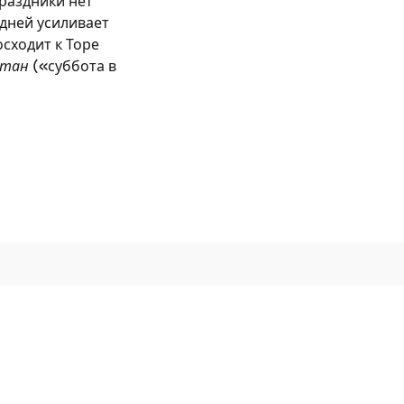
праздники нет
 дней усиливает
сходит к Торе
атан
(«суббота в