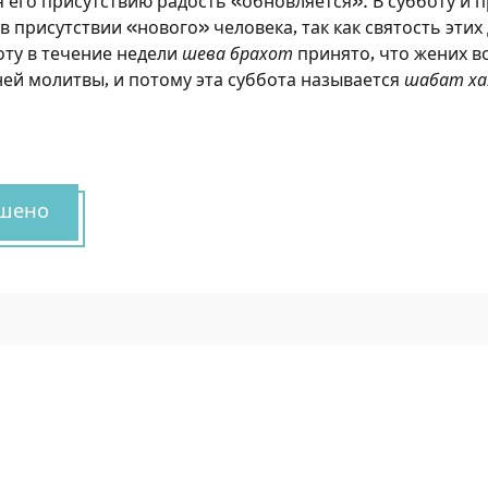
 его присутствию радость «обновляется». В субботу и 
 присутствии «нового» человека, так как святость этих
оту в течение недели
шева брахот
принято, что жених во
ней молитвы, и потому эта суббота называется
шабат х
.
шено