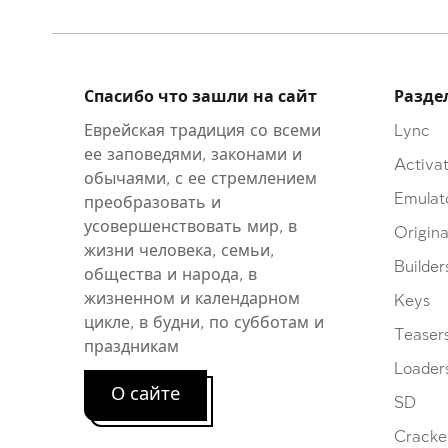
Спасибо что зашли на сайт
Разде
Еврейская традиция со всеми
Lync
ее заповедями, законами и
Activat
обычаями, с ее стремлением
Emulat
преобразовать и
усовершенствовать мир, в
Origina
жизни человека, семьи,
Builder
общества и народа, в
жизненном и календарном
Keys
цикле, в будни, по субботам и
Teaser
праздникам
Loader
О сайте
SD
Cracke