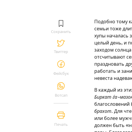
Подобно тому ка
семьи тоже длит
Сохранить
хупы началась з
целый день, и п
заходом солнца 
Твиттер
отсчитывают се
праздновать дру
работать и зани
Фейсбук
невеста надеваю
В каждый из эт
Вотсап
Биркат ѓа-мазо
благословений 
брахот
. Для чт
или более мужч
Печать
должен быть «н