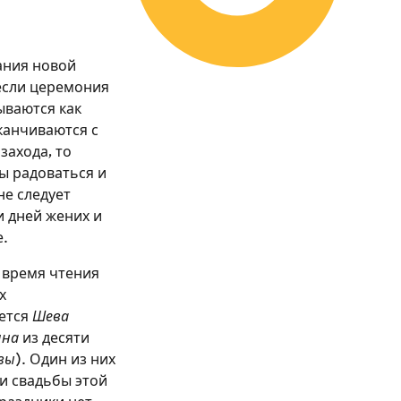
ания новой
 если церемония
ываются как
канчиваются с
захода, то
ы радоваться и
не следует
и дней жених и
е.
 время чтения
х
ается
Шева
яна
из десяти
вы
). Один из них
и свадьбы этой