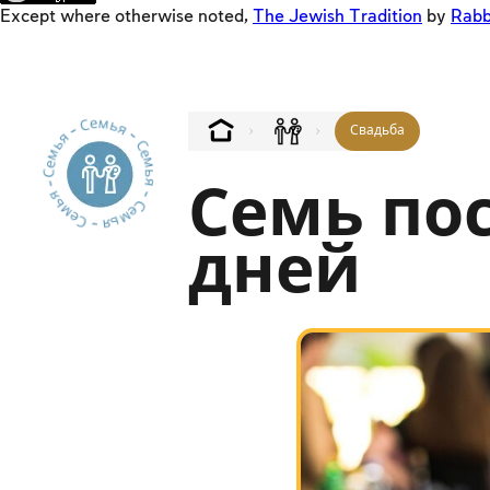
Except where otherwise noted,
The Jewish Tradition
by
Rabb
Семья - Семья - Семья - Семья - Семья --
Свадьба
Семь по
дней