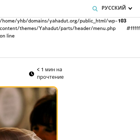
РУССКИЙ
/home/yhb/domains/yahadut.org/public_html/wp-
103
content/themes/Yahadut/parts/header/menu.php
#fffff
on line
< 1
мин на
прочтение