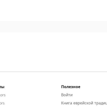
лы
Полезное
ors
Войти
ors
Книга еврейской тради