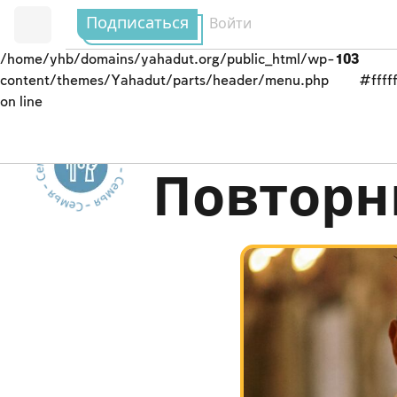
Подписаться
Войти
/home/yhb/domains/yahadut.org/public_html/wp-
103
content/themes/Yahadut/parts/header/menu.php
#fffff
on line
Семья - Семья - Семья - Семья - Семья --
Свадьба
Повторн