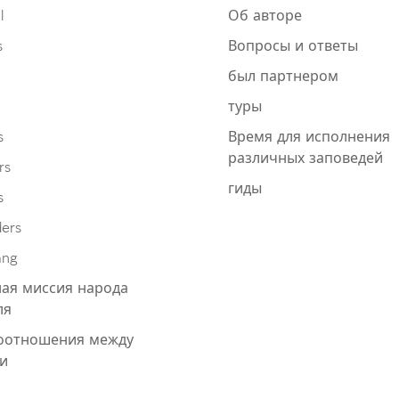
l
Об авторе
s
Вопросы и ответы
был партнером
туры
s
Время для исполнения
различных заповедей
rs
гиды
s
ders
ang
ая миссия народа
ля
оотношения между
и