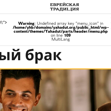
f;">
Warning
: Undefined array key "menu_icon" in
/home/yhb/domains/yahadut.org/public_html/wp-
content/themes/Yahadut/parts/header/menu.php
on line
109
MultiLang
ый брак