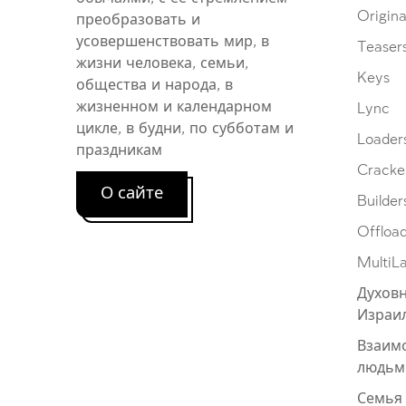
Origina
преобразовать и
усовершенствовать мир, в
Teaser
жизни человека, семьи,
Keys
общества и народа, в
жизненном и календарном
Lync
цикле, в будни, по субботам и
Loader
праздникам
Cracke
О сайте
Builder
Offloa
MultiL
Духовн
Израи
Взаим
людьм
Семья