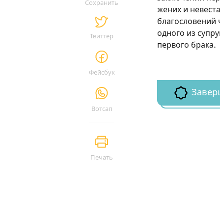
Сохранить
жених и невеста
благословений ч
одного из супру
Твиттер
первого брака.
Фейсбук
Завер
Вотсап
Печать