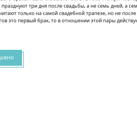
 празднуют три дня после свадьбы, а не семь дней, а се
итают только на самой свадебной трапезе, но не после 
гов это первый брак, то в отношении этой пары действу
шено
Зарегистрироваться на
сайте
Чтобы делать пометки на сайте, необходимо
зарегистрироваться.
Подписаться
Войти