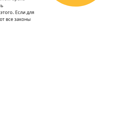
мь
этого. Если для
ют все законы