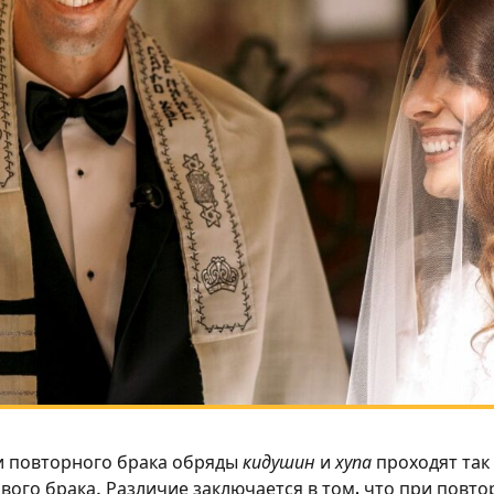
 повторного брака обряды
кидушин
и
хупа
проходят так 
вого брака. Различие заключается в том, что при повт