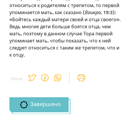
относиться к родителям с трепетом, то первой
упоминается мать, как сказано (
Ваикра
, 19:3):
«Бойтесь каждый матери своей и отца своего».
Зарегистрироваться
Ведь многие дети больше боятся отца, чем
мать, поэтому в данном случае Тора первой
на сайте
упоминает мать, чтобы показать, что к ней
следует относиться с таким же трепетом, что и
Чтобы делать пометки на сайте,
к отцу.
необходимо зарегистрироваться.
Подписаться
Войти
Share:
Завершено