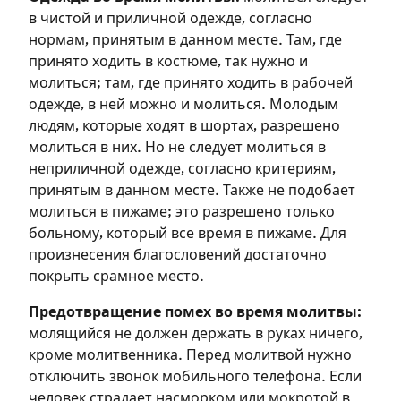
в чистой и приличной одежде, согласно
нормам, принятым в данном месте. Там, где
принято ходить в костюме, так нужно и
молиться; там, где принято ходить в рабочей
одежде, в ней можно и молиться. Молодым
людям, которые ходят в шортах, разрешено
молиться в них. Но не следует молиться в
неприличной одежде, согласно критериям,
принятым в данном месте. Также не подобает
Зарегистрироваться
молиться в пижаме; это разрешено только
больному, который все время в пижаме. Для
на сайте
произнесения благословений достаточно
покрыть срамное место.
Чтобы делать пометки на сайте,
необходимо зарегистрироваться.
Предотвращение помех во время молитвы:
молящийся не должен держать в руках ничего,
Подписаться
Войти
кроме молитвенника. Перед молитвой нужно
отключить звонок мобильного телефона. Если
человек страдает насморком или мокротой в