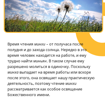
Посты в память о разрушенном Храме
Ханука
Пурим
Время чтения
минхи
– от получаса после
полудня и до захода солнца. Нередко в это
время человек находится на работе, и ему
трудно найти
миньян
. В таком случае ему
разрешено молиться в одиночку. Поскольку
минха
выпадает на время работы или вскоре
после этого, она освящает нашу практическую
деятельность, поэтому чтение
минхи
рассматривается как особое освящение
Божественного имени.
Зарегистрироваться