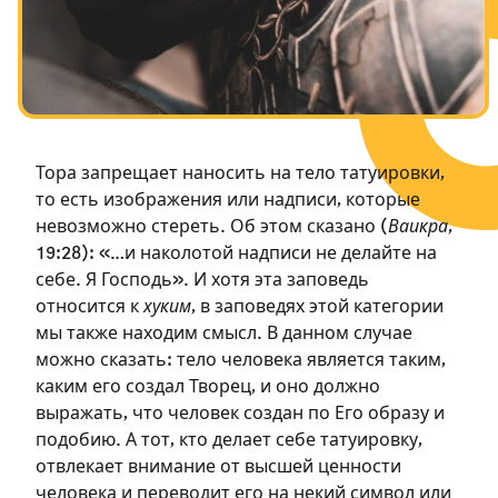
Посты в память о разрушенном Храме
Ханука
Пурим
Тора запрещает наносить на тело татуировки,
то есть изображения или надписи, которые
невозможно стереть. Об этом сказано (
Ваикра
,
19:28): «…и наколотой надписи не делайте на
себе. Я Господь». И хотя эта заповедь
относится к
хуким
, в заповедях этой категории
мы также находим смысл. В данном случае
можно сказать: тело человека является таким,
каким его создал Творец, и оно должно
выражать, что человек создан по Его образу и
подобию. А тот, кто делает себе татуировку,
отвлекает внимание от высшей ценности
человека и переводит его на некий символ или