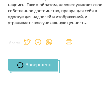
надпись. Таким образом, человек унижает свое
Зарегистрироваться
собственное достоинство, превращая себя в
«доску» для надписей и изображений, и
на сайте
утрачивает свою уникальную ценность.
Чтобы делать пометки на сайте,
необходимо зарегистрироваться.
Share:
Подписаться
Войти
Завершено