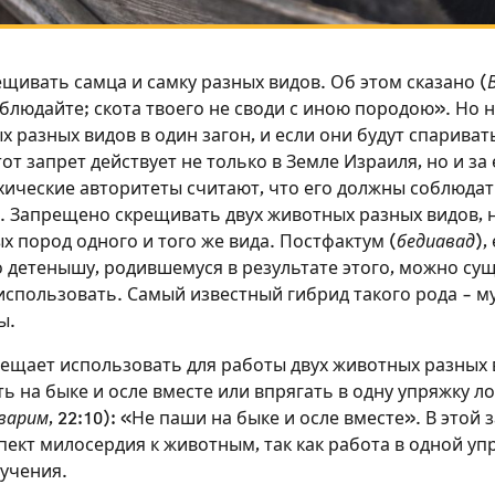
щивать самца и самку разных видов. Об этом сказано (
блюдайте; скота твоего не своди с иною породою». Но н
 разных видов в один загон, и если они будут спаривать
от запрет действует не только в Земле Израиля, но и за 
хические авторитеты считают, что его должны соблюдат
. Запрещено скрещивать двух животных разных видов, 
 пород одного и того же вида. Постфактум (
бедиавад
),
 детенышу, родившемуся в результате этого, можно сущ
использовать. Самый известный гибрид такого рода – м
ы.
рещает использовать для работы двух животных разных в
Зарегистрироваться на
ь на быке и осле вместе или впрягать в одну упряжку л
варим
, 22:10): «Не паши на быке и осле вместе». В этой
сайте
пект милосердия к животным, так как работа в одной уп
Чтобы делать пометки на сайте, необходимо
учения.