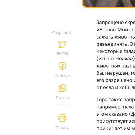
Запрещено скре
«Уставы Мои со
Сохранить
сажать животных
разъединять. Эт
некоторые ѓала
Твиттер
(«сыны Ноаха»)
животных разных
был нарушен, то
Фейсбук
его разрешено 
от осла и кобыл
Вотсап
Тора также зап
например, пахат
этом сказано (
Д
присутствует ас
Печать
причиняет им м