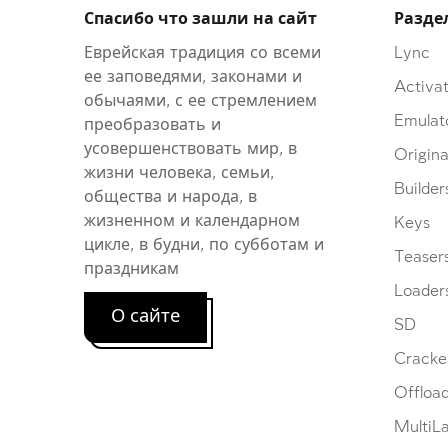
Спасибо что зашли на сайт
Разде
Еврейская традиция со всеми
Lync
ее заповедями, законами и
Activat
обычаями, с ее стремлением
Emulat
преобразовать и
усовершенствовать мир, в
Origina
жизни человека, семьи,
Builder
общества и народа, в
жизненном и календарном
Keys
цикле, в будни, по субботам и
Teaser
праздникам
Loader
О сайте
SD
Cracke
Offloa
MultiL