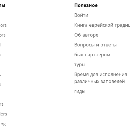
лы
Полезное
Войти
ors
Книга еврейской тради
ors
Об авторе
l
Вопросы и ответы
s
был партнером
туры
s
Время для исполнения
различных заповедей
s
гиды
rs
ders
ang