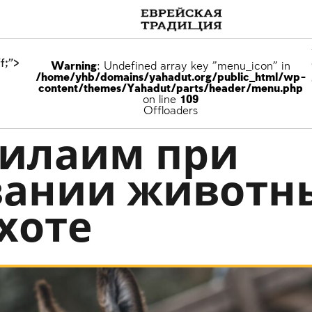
f;">
Warning
: Undefined array key "menu_icon" in
/home/yhb/domains/yahadut.org/public_html/wp-
content/themes/Yahadut/parts/header/menu.php
on line
109
Offloaders
килаим при
ании животн
хоте