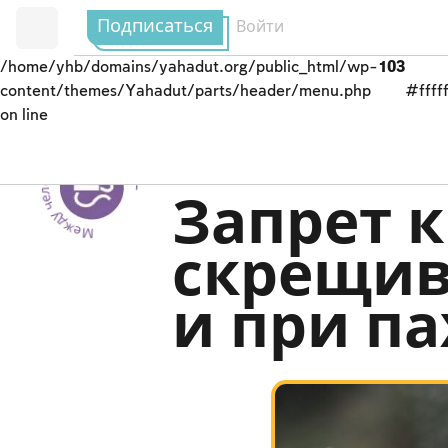
Подписаться
Войти
/home/yhb/domains/yahadut.org/public_html/wp-
103
content/themes/Yahadut/parts/header/menu.php
#fffff
on line
Между человеком и Творцом --
Законы и уставы
Запрет 
скрещив
и при па