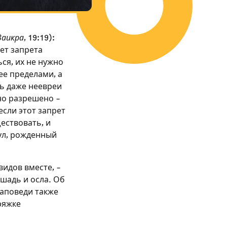
Ваикра
, 19:19):
ет запрета
ся, их не нужно
ее пределами, а
ь даже неевреи
но разрешено –
 если этот запрет
ествовать, и
ул, рожденный
идов вместе, –
ошадь и осла. Об
 заповеди также
ряжке