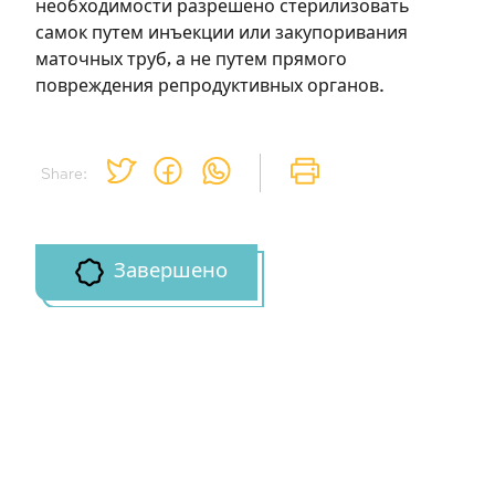
необходимости разрешено стерилизовать
Зарегистрироваться
самок путем инъекции или закупоривания
маточных труб, а не путем прямого
на сайте
повреждения репродуктивных органов.
Чтобы делать пометки на сайте,
необходимо зарегистрироваться.
Share:
Подписаться
Войти
Завершено