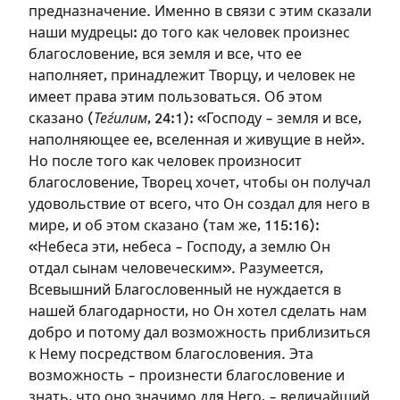
предназначение. Именно в связи с этим сказали
наши мудрецы: до того как человек произнес
благословение, вся земля и все, что ее
наполняет, принадлежит Творцу, и человек не
имеет права этим пользоваться. Об этом
сказано (
Теѓилим
, 24:1): «Господу – земля и все,
наполняющее ее, вселенная и живущие в ней».
Но после того как человек произносит
благословение, Творец хочет, чтобы он получал
удовольствие от всего, что Он создал для него в
мире, и об этом сказано (там же, 115:16):
«Небеса эти, небеса – Господу, а землю Он
Зарегистрироваться
отдал сынам человеческим». Разумеется,
Всевышний Благословенный не нуждается в
на сайте
нашей благодарности, но Он хотел сделать нам
добро и потому дал возможность приблизиться
Чтобы делать пометки на сайте,
к Нему посредством благословения. Эта
необходимо зарегистрироваться.
возможность – произнести благословение и
знать, что оно значимо для Него, – величайший