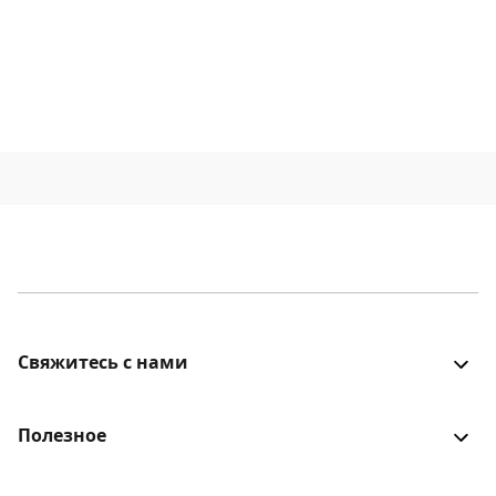
Свяжитесь с нами
Все было хорошо? Столкнулись с проблемой? Есть
идеи для улучшения? Будем рады услышать!
Полезное
Войти