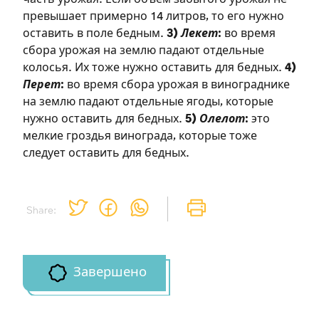
превышает примерно 14 литров, то его нужно
оставить в поле бедным.
3)
Лекет
:
во время
сбора урожая на землю падают отдельные
Зарегистрироваться
колосья. Их тоже нужно оставить для бедных.
4)
Перет
:
во время сбора урожая в винограднике
на сайте
на землю падают отдельные ягоды, которые
нужно оставить для бедных.
5)
Олелот
:
это
Чтобы делать пометки на сайте,
мелкие гроздья винограда, которые тоже
необходимо зарегистрироваться.
следует оставить для бедных.
Подписаться
Войти
Share:
Завершено