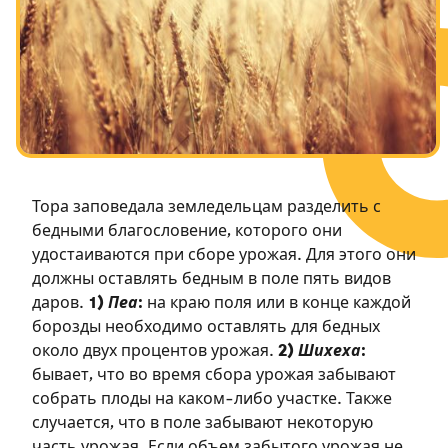
Посты в память о разрушенном Храме
Ханука
Пурим
Тора заповедала земледельцам разделить с
бедными благословение, которого они
удостаиваются при сборе урожая. Для этого они
должны оставлять бедным в поле пять видов
даров.
1)
Пеа
:
на краю поля или в конце каждой
борозды необходимо оставлять для бедных
около двух процентов урожая.
2)
Шихеха
:
бывает, что во время сбора урожая забывают
собрать плоды на каком-либо участке. Также
случается, что в поле забывают некоторую
часть урожая. Если объем забытого урожая не