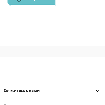
Свяжитесь с нами
Все было хорошо? Столкнулись с проблемой? Есть
идеи для улучшения? Будем рады услышать!