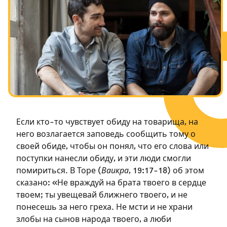
Посты в память о разрушенном Храме
Ханука
Пурим
Если кто-то чувствует обиду на товарища, на
него возлагается заповедь сообщить тому о
своей обиде, чтобы он понял, что его слова или
поступки нанесли обиду, и эти люди смогли
помириться. В Торе (
Ваикра
, 19:17-18) об этом
сказано: «Не враждуй на брата твоего в сердце
твоем; ты увещевай ближнего твоего, и не
понесешь за него греха. Не мсти и не храни
злобы на сынов народа твоего, а люби