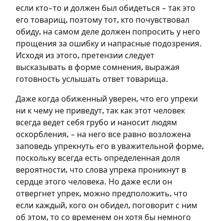
Зарегистрироваться
если кто-то и должен был обидеться – так это
на сайте
его товарищ, поэтому тот, кто почувствовал
обиду, на самом деле должен попросить у него
Чтобы делать пометки на сайте,
прощения за ошибку и напрасные подозрения.
необходимо зарегистрироваться.
Исходя из этого, претензии следует
высказывать в форме сомнения, выражая
Подписаться
Войти
готовность услышать ответ товарища.
Даже когда обиженный уверен, что его упреки
ни к чему не приведут, так как этот человек
всегда ведет себя грубо и наносит людям
оскорбления, – на него все равно возложена
заповедь упрекнуть его в уважительной форме,
поскольку всегда есть определенная доля
вероятности, что слова упрека проникнут в
сердце этого человека. Но даже если он
отвергнет упрек, можно предположить, что
если каждый, кого он обидел, поговорит с ним
об этом, то со временем он хотя бы немного