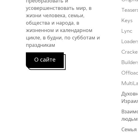
преобразовать и
усовершенствовать мир, в
Teaser
жизни человека, семьи,
Keys
общества и народа, в
жизненном и календарном
Lync
цикле, в будни, по субботам и
Loader
праздникам
Cracke
О сайте
Builder
Offloa
MultiL
Духовн
Израи
Взаим
людьм
Семья