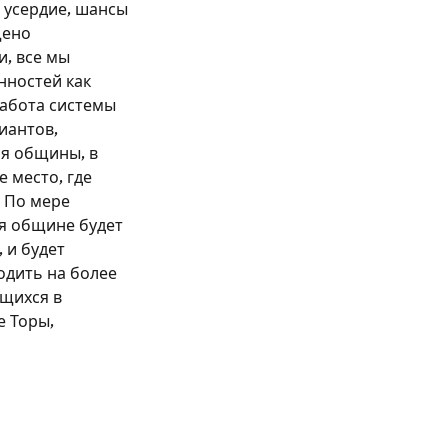
и усердие, шансы
щено
и, все мы
нностей как
работа системы
иантов,
ся общины, в
 место, где
 По мере
я общине будет
 и будет
одить на более
ющихся в
е Торы,