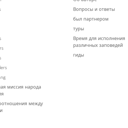
s
Вопросы и ответы
был партнером
туры
s
Время для исполнения
различных заповедей
rs
гиды
s
ders
ang
ая миссия народа
ля
оотношения между
и