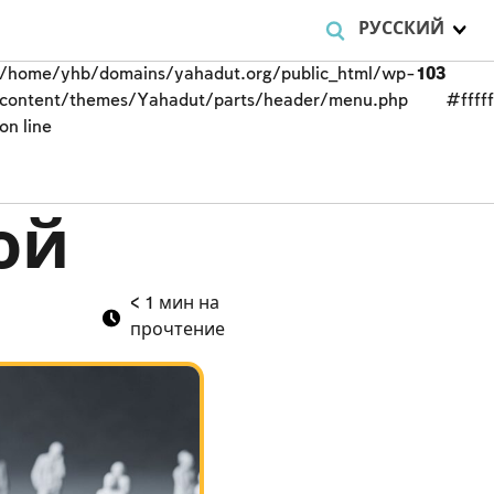
РУССКИЙ
/home/yhb/domains/yahadut.org/public_html/wp-
103
content/themes/Yahadut/parts/header/menu.php
#fffff
on line
ой
< 1
мин на
прочтение