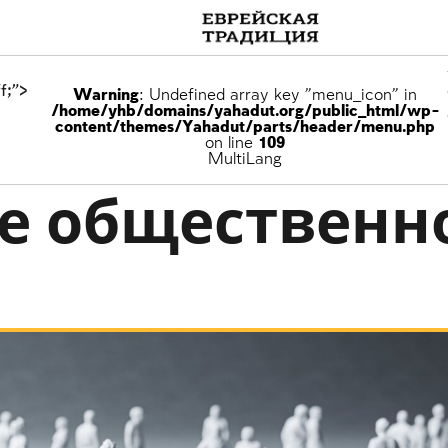
f;">
Warning
: Undefined array key "menu_icon" in
/home/yhb/domains/yahadut.org/public_html/wp-
content/themes/Yahadut/parts/header/menu.php
on line
109
ющие взаимоотношения между людьми
MultiLang
е общественн