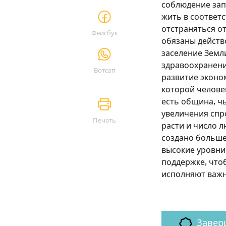
соблюдение запо
жить в соответ
отстраняться от
Фейсбук
обязаны действ
заселение Земл
здравоохранени
Вотсап
развитие эконо
которой человек
есть община, ч
увеличения спр
Печать
расти и число л
создано больше
высокие уровни.
поддержке, что
исполняют важ
Завер