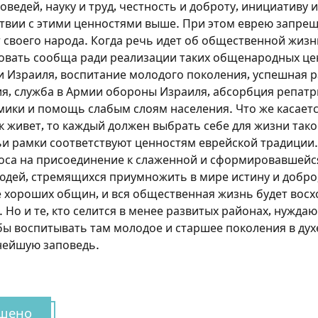
ведей, науку и труд, честность и доброту, инициативу 
ствии с этими ценностями выше. При этом еврею запре
 своего народа. Когда речь идет об общественной жизн
овать сообща ради реализации таких общенародных це
и Израиля, воспитание молодого поколения, успешная 
я, служба в Армии обороны Израиля, абсорбция репатр
мики и помощь слабым слоям населения. Что же касает
 живет, то каждый должен выбрать себе для жизни такое
ьи рамки соответствуют ценностям еврейской традиции.
оса на присоединение к слаженной и сформировавшейс
юдей, стремящихся приумножить в мире истину и добро,
Зарегистрироваться на
 хороших общин, и вся общественная жизнь будет восх
 Но и те, кто селится в менее развитых районах, нужда
сайте
бы воспитывать там молодое и старшее поколения в дух
нейшую заповедь.
Чтобы делать пометки на сайте, необходимо
зарегистрироваться.
Подписаться
Войти
шено