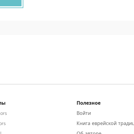
лы
Полезное
ors
Войти
ors
Книга еврейской тради
l
Об авторе