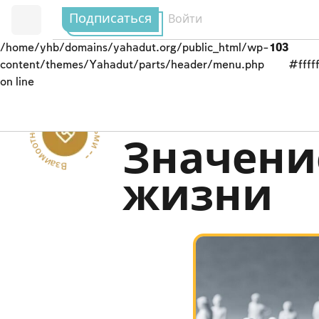
Подписаться
Войти
/home/yhb/domains/yahadut.org/public_html/wp-
103
content/themes/Yahadut/parts/header/menu.php
#fffff
on line
Взаимоотношения между людьми --
Заповеди, регулиру
Значени
жизни