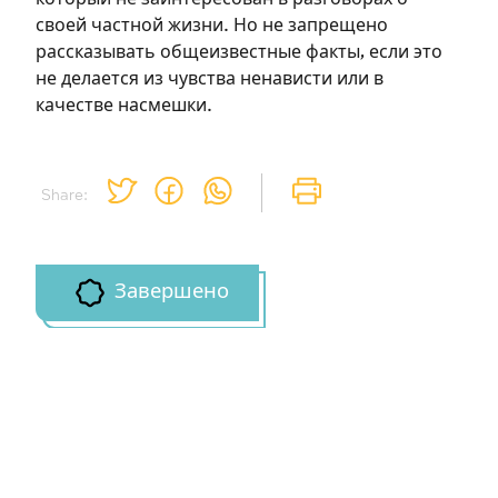
своей частной жизни. Но не запрещено
Зарегистрироваться
рассказывать общеизвестные факты, если это
не делается из чувства ненависти или в
на сайте
качестве насмешки.
Чтобы делать пометки на сайте,
необходимо зарегистрироваться.
Share:
Подписаться
Войти
Завершено