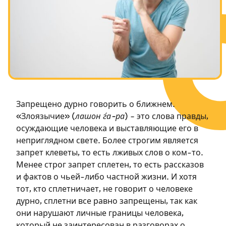
Посты в память о разрушенном Храме
Ханука
Пурим
Запрещено дурно говорить о ближнем.
«Злоязычие» (
лашон ѓа-ра
) – это слова правды,
осуждающие человека и выставляющие его в
неприглядном свете. Более строгим является
запрет клеветы, то есть лживых слов о ком-то.
Менее строг запрет сплетен, то есть рассказов
и фактов о чьей-либо частной жизни. И хотя
тот, кто сплетничает, не говорит о человеке
дурно, сплетни все равно запрещены, так как
они нарушают личные границы человека,
который не заинтересован в разговорах о