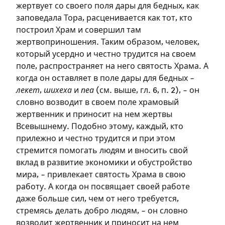
жертвует со своего поля дары для бедных, как
заповедала Тора, расценивается как тот, кто
построил Храм и совершил там
жертвоприношения. Таким образом, человек,
который усердно и честно трудится на своем
поле, распространяет на него святость Храма. А
когда он оставляет в поле дары для бедных –
лекет
,
шихеха
и
пеа
(см. выше, гл. 6, п. 2), – он
словно возводит в своем поле храмовый
Зарегистрироваться
жертвенник и приносит на нем жертвы
Всевышнему. Подобно этому, каждый, кто
на сайте
прилежно и честно трудится и при этом
стремится помогать людям и вносить свой
Чтобы делать пометки на сайте,
вклад в развитие экономики и обустройство
необходимо зарегистрироваться.
мира, – привлекает святость Храма в свою
работу. А когда он посвящает своей работе
Подписаться
Войти
даже больше сил, чем от него требуется,
стремясь делать добро людям, – он словно
возводит жертвенник и приносит на нем