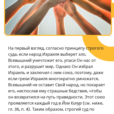
Посты в память о разрушенном Храме
Ханука
Пурим
На первый взгляд, согласно принципу строгого
суда, если народ Израиля выберет зло,
Всевышний уничтожит его, упаси Он нас от
этого, и разрушит мир. Однако Он избрал
Израиль и заключил с ним союз, поэтому, даже
если грехи Израиля многократно умножатся,
Всевышний не оставит Свой народ, но покарает
его, ниспослав ему страшные бедствия, чтобы
он возвратился на путь праведности. Этот союз
проявляется каждый год в
Йом Кипур
(см. ниже,
гл. 35, п. 4). Таким образом, строгий суд по