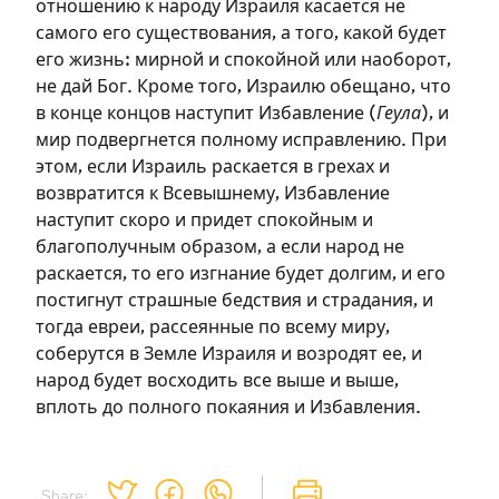
отношению к народу Израиля касается не
самого его существования, а того, какой будет
его жизнь: мирной и спокойной или наоборот,
не дай Бог. Кроме того, Израилю обещано, что
в конце концов наступит Избавление (
Геула
), и
мир подвергнется полному исправлению. При
этом, если Израиль раскается в грехах и
Зарегистрироваться
возвратится к Всевышнему, Избавление
наступит скоро и придет спокойным и
на сайте
благополучным образом, а если народ не
раскается, то его изгнание будет долгим, и его
Чтобы делать пометки на сайте,
постигнут страшные бедствия и страдания, и
необходимо зарегистрироваться.
тогда евреи, рассеянные по всему миру,
соберутся в Земле Израиля и возродят ее, и
Подписаться
Войти
народ будет восходить все выше и выше,
вплоть до полного покаяния и Избавления.
Share: