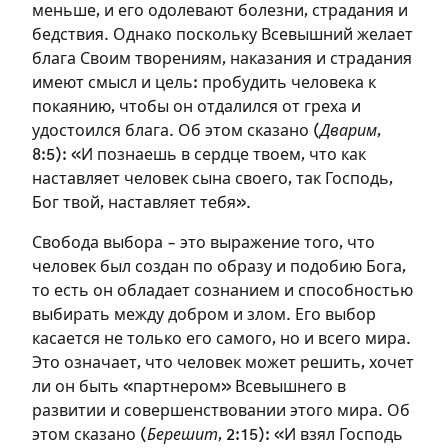
меньше, и его одолевают болезни, страдания и
бедствия. Однако поскольку Всевышний желает
блага Своим творениям, наказания и страдания
имеют смысл и цель: пробудить человека к
покаянию, чтобы он отдалился от греха и
удостоился блага. Об этом сказано (
Дварим
,
8:5): «И познаешь в сердце твоем, что как
наставляет человек сына своего, так Господь,
Бог твой, наставляет тебя».
Свобода выбора – это выражение того, что
человек был создан по образу и подобию Бога,
то есть он обладает сознанием и способностью
выбирать между добром и злом. Его выбор
Зарегистрироваться
касается не только его самого, но и всего мира.
Это означает, что человек может решить, хочет
на сайте
ли он быть «партнером» Всевышнего в
Чтобы делать пометки на сайте,
развитии и совершенствовании этого мира. Об
необходимо зарегистрироваться.
этом сказано (
Берешит
, 2:15): «И взял Господь