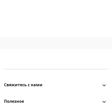
Свяжитесь с нами
Все было хорошо? Столкнулись с проблемой? Есть
идеи для улучшения? Будем рады услышать!
Полезное
Войти