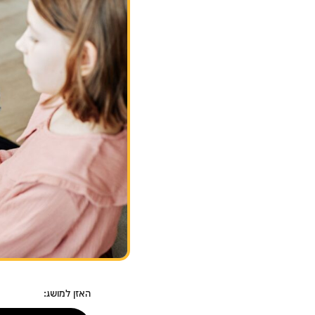
האזן למושג: