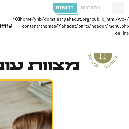
הרשמה
התחברות
103
/home/yhb/domains/yahadut.org/public_html/wp-
#ffffff;">
content/themes/Yahadut/parts/header/menu.php
on line
ים
מצוות עו
--
ש
ב
ת
ו
מ
ו
ע
ד
י
ם
-
ש
בת ומוע
ד
י
ם
-
ש
ב
ת
ומ
וע
ד