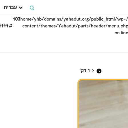
עברית
103
/home/yhb/domains/yahadut.org/public_html/wp-
#ffffff;">
content/themes/Yahadut/parts/header/menu.ph
on lin
שבת
< 1
דק'