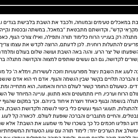
בת במאכלים טעימים ובמנוחה, ולכבד את השבת בלבישת בגדים נ
קְרָאֵי קֹדֶשׁ", וקדושתם מתבטאת "במאכל, במשתה ובכּסות נקייה
לה רק בענייני הרוח כלימוד תורה ותפילה, ואילו צורכי הגוף, כאכיל
מפריעים להתעלות רוחנית. לכן לדעתם, הרוצה לקדש את עצמו צריך 
פעתו של יצר הרע. והנה באה השבת ועושה שלום בעולם ומלמד
שורים לקדושה, גם הם נעשים שותפים למצווה והקדושה מתגלה בה
 לענג את השבת ניצול מפורענויות וזוכה לעשירות, וימלא ה' כל מש
והברכה תלויים בקשר שבין הנשמה והגוף. אדם חי הוא אדם שנשמתו
רדים. כשעולם החומר קשור לעולם הרוח והאמונה, הוא מתחייה ומת
ם הרוח וערכיו, חייו מתמעטים והוא מתנוון. עניינה המיוחד של ה
זמן להתחבר לחשבון שלך
ה בנשמה ובגוף כאחד ויוצרת איחוד ביניהם. וכך במקום שהגוף י
לסימון המושג כנלמד, יש להתחבר לחשבון או להירשם
התגלות, תענוגי הגוף נעשים כלי ביטוי לנשמה ולקדושת השבת, והג
טלים, והחיים מתגברים והברכה שופעת לעולם. לכאורה קל לענג
דוע הפליגו חכמים כל כך בשכרו של מי שמענג את השבת? אלא שהמ
הרשמה
התחברות
שלב את הערכים יחד: לימוד תורה עם עונג הסעודות המשפחתיות