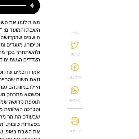
מצווה לענג את הש
השבת והמועדים: "מִ
שמור
חושבים שהקדושה מתג
וטיפוחו, מנוגדים ו
ולהשתחרר בכך מהש
טוויטר
הצדדים הגשמיים ק
אמרו חכמים שהזוכה
פייסבוק
וזאת משום שהחיים 
ואילו במוות הם נפ
וכשהוא מתרחק מעול
ווטסאפ
תוספת קדושה שמתגל
והברכה האלוהית מל
שבעולם החומר מתב
בסעודות טובות, ומ
הדפסה
את השבת באופן שמ