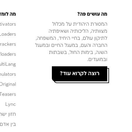
מה עושים פה?
מה לומד
המסורת היהודית על מכלול
tivators
מצוותיה, הליכותיה ושאיפתיה
Loaders
לתיקון עולם, בחיי היחיד, המשפחה,
rackers
החברה והעם, במעגל החיים ובמעגל
השנה, בימות החול, בשבתות
loaders
ובמועדים.
ltiLang
רוצה לקרוא עוד?
ulators
Original
Teasers
Lync
חזון ישר
בין אדם