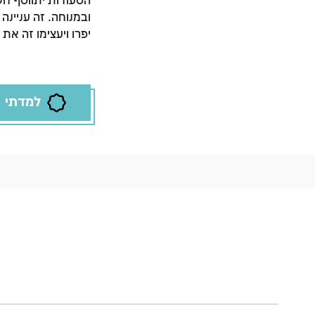
הסעודות יתווסף חש
ובמנוחה. זה עניינ
יפרו ויעצימו זה את 
למדתי