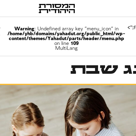
p
Warning
: Undefined array key "menu_icon" in
/home/yhb/domains/yahadut.org/public_html/wp-
e
content/themes/Yahadut/parts/header/menu.php
on line
109
MultiLang
נג שבת