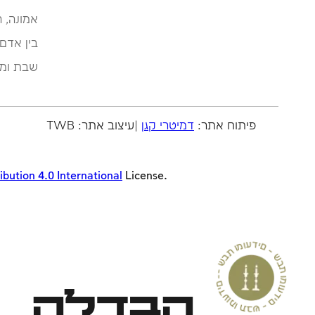
אמונה, 
בין אדם
שבת ומו
פיתוח אתר:
דמיטרי קגן
|עיצוב אתר: TWB
ution 4.0 International
License.
שבת ומועדים - שבת ומועדים - שבת ומועדים
--
הבדלה