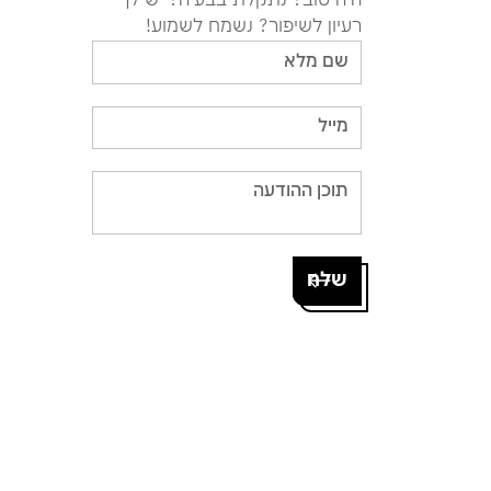
היה טוב? נתקלת בבעיה? יש לך
רעיון לשיפור? נשמח לשמוע!