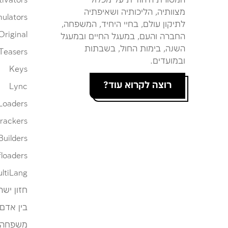
המסורת היהודית על מכלול
tivators
מצוותיה, הליכותיה ושאיפתיה
ulators
לתיקון עולם, בחיי היחיד, המשפחה,
Original
החברה והעם, במעגל החיים ובמעגל
השנה, בימות החול, בשבתות
Teasers
ובמועדים.
Keys
רוצה לקרוא עוד?
Lync
Loaders
rackers
Builders
loaders
ltiLang
חזון ישר
בין אדם
משפחה