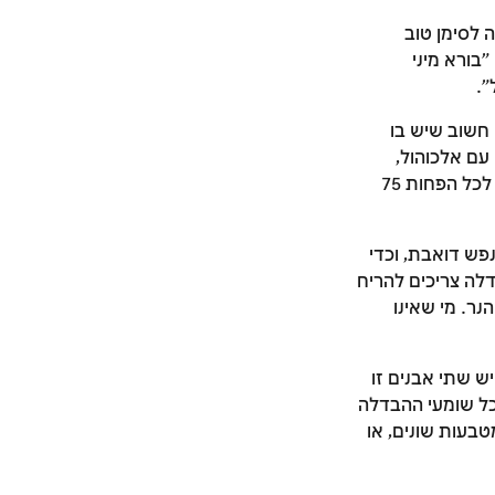
 לסימן טוב
"בורא מיני
".
ה חשוב שיש בו
 עם אלכוהול,
אפשר להבדיל על קפה. המבדיל צריך לשתות את רוב היין או המשקה שבכוס שמכילה לכל הפחות 75
ש דואבת, וכדי
לה צריכים להריח
נר. מי שאינו
ש שתי אבנים זו
כל שומעי ההבדלה
טבעות שונים, או