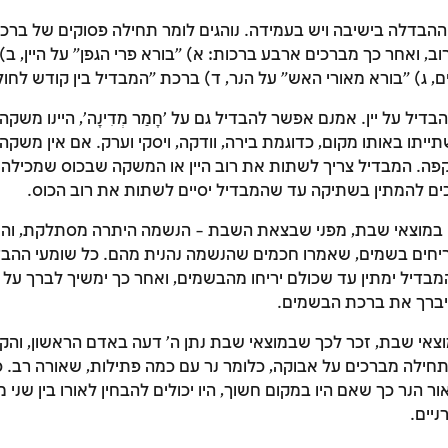
 ההבדלה בישיבה ויש בעמידה. נוהגים לומר תחילה פסוקים של ברכה
 ואחר כך מברכים ארבע ברכות: א) "בורא פרי הגפן" על היין, ב) 
 ג) "בורא מאורי האש" על הנר, ד) ברכת "המבדיל בין קודש לחול
בדיל על יין. אמנם אפשר להבדיל גם על 'חָמַר מְדִינָה', היינו משק
תייתו באותו מקום, כדוגמת בירה, וודקה, ויסקי וערק. אם אין משקה
ים להמתין בשתיקה עד שהמבדיל יסיים לשתות את רוב הכוס.
במוצאי שבת, מפני שבצאת השבת – הנשמה היתרה מסתלקת, והנפ
יחים בשמים, שאמרו חכמים שהנשמה נהנית מהם. כל שומעי ההבד
בדיל ימתין עד שכולם יריחו מהבשמים, ואחר כך ימשיך לברך על ה
 יברך את ברכת הבשמים.
צאי שבת, זכר לכך שבמוצאי שבת נתן ה' דעה באדם הראשון, והקי
תחילה מברכים על אבוקה, כלומר נר עם כמה פתילות, שאורה רב. 
ר הנר כך שאם היו במקום חשוך, היו יכולים להבחין לאורו בין שני מ
זמן להתחבר לחשבון שלך
זמן להתחבר לחשבון שלך
זמן להתחבר לחשבון שלך
ניים.
לסימון המושג כנלמד, יש להתחבר לחשבון או להירשם
לסימון המושג כנלמד, יש להתחבר לחשבון או להירשם
לסימון המושג כנלמד, יש להתחבר לחשבון או להירשם