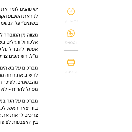
יש נוהגים לומר את
לקראת השבוע הקרוב,
פייסבוק
בשמים" על הבשמים,
מצווה מן המובחר לה
אלכוהול ורגילים בש
ווטסאפ
מ"ל. השומעים צריכ
מברכים על בשמים 
הדפסה
להשיב את רוחה מר
מהבשמים, לפיכך המ
מסוגל להריח – לא
מברכים על הנר במו
בזו ויצאה האש. לכ
צריכים לראות את או
בין האצבעות לציפור