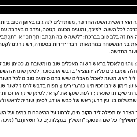
נה הוא ראשית השנה החדשה, משתדלים לנהוג בו באופן הטוב ביותר
ברכה לכל השנה. לפיכך, נמנעים מכעס וקטטה, ומרבים באהבה עם
 זה בלב טוב בברכת: "לשנה טובה תִּכָּתֵב וְתֵחָתֵם" או "תִּכָּתְבִי וְ
בני המשפחה במחמאות ודברי ידידות בסעודה, ויש נוהגים לקנות
נה החדשה.
: נוהגים לאכול בראש השנה מאכלים טובים ומשובחים, כסימן טוב ל
חלה שמברכים עליה 'המוציא' בדבש או בסוכר, לסימן שתהיה השנה
 ליל ראש השנה לאכול מאכלים שיש בהם סימנים טובים לכל השנה
זמן להתחבר לחשבון שלך
ו וחטאינו; רימון שירבו זכויותינו כגרגרי רימון; תפוח בדבש לרמוז לשנה 
לסימון המושג כנלמד, יש להתחבר לחשבון או להירשם
תי שיכָּרתו שונאינו; דלעת שנקראת 'קרא', לסימן שייקראו זכויותינו
תשלוט בנו עין הרע; ראש של כבש או דג, לסימן שנהיה לראש ולא 
הרשמה
התחברות
ר הצהריים תפילה ליד מקום מים, לרמוז על ההיטהרות במים ועל הש
'תשליך',
על שם הפסוק: "וְתַשְׁלִיךְ בִּמְצֻלוֹת יָם כָּל חַטֹּאותָם" (מיכה 