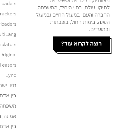
מצוותיה, הליכותיה ושאיפתיה
Loaders
לתיקון עולם, בחיי היחיד, המשפחה,
rackers
החברה והעם, במעגל החיים ובמעגל
השנה, בימות החול, בשבתות
loaders
ובמועדים.
ltiLang
רוצה לקרוא עוד?
ulators
Original
Teasers
Lync
חזון ישר
בין אדם
משפחה
אמונה, 
בין אדם