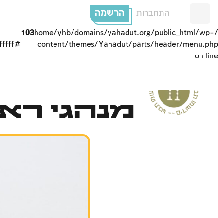
הרשמה
התחברות
103
/home/yhb/domains/yahadut.org/public_html/wp-
#ffffff;">
content/themes/Yahadut/parts/header/menu.php
on line
ים
מנהגי רא
--
ש
ב
ת
ו
מ
ו
ע
ד
י
ם
-
ש
בת ומוע
ד
י
ם
-
ש
ב
ת
ומ
וע
ד