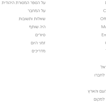
על הספר המסורת היהודית
C
על המחבר
Off
שאלות ותשובות
Mu
היה שותף
Em
סיורים
זמני היום
מדריכים
אל
 לחברו
העם והארץ
 למקום