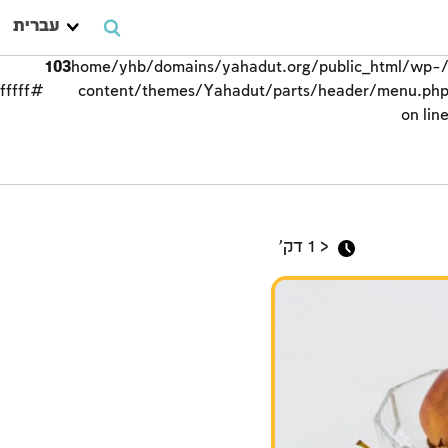
עברית
103
/home/yhb/domains/yahadut.org/public_html/wp-
#ffffff;">
content/themes/Yahadut/parts/header/menu.ph
on lin
ראש השנה
< 1
דק'