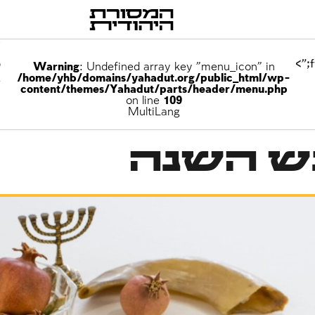
p
Warning
: Undefined array key "menu_icon" in
/home/yhb/domains/yahadut.org/public_html/wp-
e
content/themes/Yahadut/parts/header/menu.php
on line
109
MultiLang
ש השנה