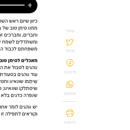
כיוון שיום ראש הש
ממנו סימן טוב של 
שמור
וחברים, ומברכים זה את
ומשתדלים לשמח את 
משפחתם לכבוד הש
טוויטר
מאכלים לסימן טוב
נוהגים לטבול את ה
פייסבוק
עוד נוהגים בסעודת
שֶׁיִּתַּמּוּ שונאינ
שיסתלקו שונאינו; כר
ווטסאפ
שנפרה כדגים בלא ש
יש נוהגים לומר אח
וקוראים לתפילה זו
הדפסה