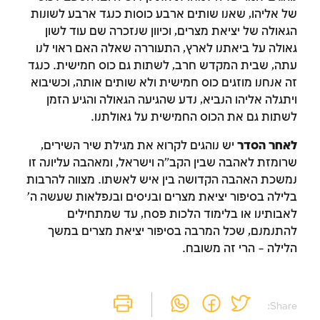
של אליהו, שאנו שותים ארבע כוסות כנגד ארבע לשונות
הגאולה של יציאת מצרים, וכיוון שנזכרה שם עוד לשון
גאולה על ביאתנו לארץ, התעוררה שאלה האם ראוי לנו
עתה, שבית המקדש חרב, לשתות גם כוס חמישית. כנגד
זה אנחנו מוזגים כוס חמישית ולא שותים אותה, וכשיבוא
ויתגלה אליהו הנביא, נדע שהגיעה הגאולה והגיע הזמן
זמן להתחבר לחשבון
לשתות גם את הכוס החמישית על גאולתנו.
שלך
לאחר הסדר
יש נוהגים לקרוא את מגילת שיר השירים,
שרומזת לאהבה שבין הקב"ה וישראל, ומאהבה עליונה זו
לסימון המושג כנלמד, יש להתחבר לחשבון או
נמשכת האהבה הקדושה בין איש לאשתו. מצווה להרבות
להירשם
בלילה בסיפור יציאת מצרים ובניסים ובנפלאות שעשה ה'
לאבותינו או בלימוד הלכות פסח, עד שמתחילים
הרשמה
התחברות
להתנמנם, שכל המרבה בסיפור יציאת מצרים במשך
הלילה – הרי זה משובח.
Share: