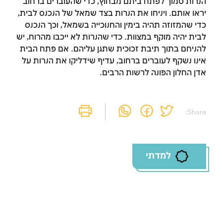
הנרות סמוך לפתח ביתם מבחוץ, כדי שהעוברים ברחוב
יראו אותם. ויניחו את הנרות בצד שמאל של הנכנס לבית,
כדי שהמזוזה תהיה בימין והחנוכייה בשמאל, וכך הנכנס
זמן להתחבר לחשבון
לבית יהיה מוקף במצוות. כדי שהנרות לא ייכבו מהרוח, יש
להניחם בתוך תיבת זכוכית שתגן עליהם. אם פתח הבית
שלך
אינו נשקף לעוברים ברחוב, עדיף שידליקו את הנרות על
אדן החלון הפונה לרשות הרבים.
לסימון המושג כנלמד, יש להתחבר לחשבון או
להירשם
Share:
הרשמה
התחברות
למדתי