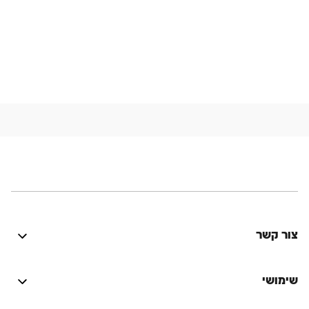
צור קשר
היה טוב? נתקלת בבעיה? יש לך רעיון לשיפור? נשמח
לשמוע!
שימושי
התחברות