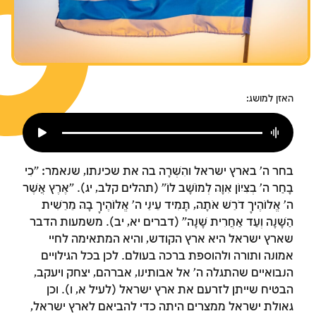
צומות החורבן
חנוכה
פורים
האזן למושג:
בחר ה' בארץ ישראל והִשְׁרָה בה את שכינתו, שנאמר: "כִּי
בָחַר ה' בְּצִיּוֹן אִוָּהּ לְמוֹשָׁב לוֹ" (תהלים קלב, יג). "אֶרֶץ אֲשֶׁר
ה' אֱלוֹהֶיךָ דֹּרֵשׁ אֹתָהּ, תָּמִיד עֵינֵי ה' אֱלוֹהֶיךָ בָּהּ מֵרֵשִׁית
הַשָּׁנָה וְעַד אַחֲרִית שָׁנָה" (דברים יא, יב). משמעות הדבר
שארץ ישראל היא ארץ הקודש, והיא המתאימה לחיי
אמונה ותורה ולהוספת ברכה בעולם. לכן בכל הגילויים
הנבואיים שהתגלה ה' אל אבותינו, אברהם, יצחק ויעקב,
הבטיח שייתן לזרעם את ארץ ישראל (לעיל א, ו). וכן
גאולת ישראל ממצרים היתה כדי להביאם לארץ ישראל,