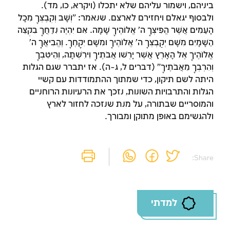
ביניהם, וישמור עליהם שלא יתכלו (ויקרא, כו, מד).
ולבסוף יגאלם ויחזירם לארצם. שנאמר: "וְשָׁב וְקִבֶּצְךָ מִכָּל
הרשמה
התחברות
הָעַמִּים אֲשֶׁר הֱפִיצְךָ ה' אֱלוֹהֶיךָ שָׁמָּה. אִם יִהְיֶה נִדַּחֲךָ בִּקְצֵה
הַשָּׁמָיִם מִשָּׁם יְקַבֶּצְךָ ה' אֱלוֹהֶיךָ וּמִשָּׁם יִקָּחֶךָ. וֶהֱבִיאֲךָ ה'
אֱלוֹהֶיךָ אֶל הָאָרֶץ אֲשֶׁר יָרְשׁוּ אֲבֹתֶיךָ וִירִשְׁתָּהּ, וְהֵיטִבְךָ
וְהִרְבְּךָ מֵאֲבֹתֶיךָ" (דברים ל, ג-ה). אז יתברר שגם הגלות
היתה לשם תיקון, כדי שמתוך ההתמודדות עם קשיי
הגלות והתרבויות השונות, נזכך את הרעיונות הרוחניים
והמוסריים שבתורה, על מנת שנזכה לחזור לארץ
ולהגשימם באופן מתוקן ומבורך.
Share:
למדתי