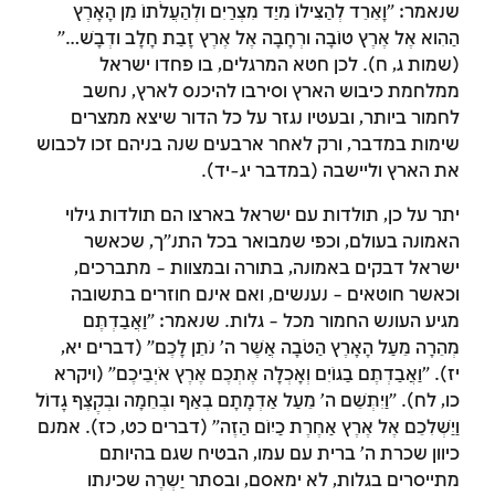
שנאמר: "וָאֵרֵד לְהַצִּילוֹ מִיַּד מִצְרַיִם וּלְהַעֲלֹתוֹ מִן הָאָרֶץ
הַהִוא אֶל אֶרֶץ טוֹבָה וּרְחָבָה אֶל אֶרֶץ זָבַת חָלָב וּדְבָשׁ…"
(שמות ג, ח). לכן חטא המרגלים, בו פחדו ישראל
ממלחמת כיבוש הארץ וסירבו להיכנס לארץ, נחשב
לחמור ביותר, ובעטיו נגזר על כל הדור שיצא ממצרים
שימות במדבר, ורק לאחר ארבעים שנה בניהם זכו לכבוש
את הארץ וליישבה (במדבר יג-יד).
יתר על כן, תולדות עם ישראל בארצו הם תולדות גילוי
האמונה בעולם, וכפי שמבואר בכל התנ"ך, שכאשר
ישראל דבקים באמונה, בתורה ובמצוות – מתברכים,
וכאשר חוטאים – נענשים, ואם אינם חוזרים בתשובה
מגיע העונש החמור מכל – גלות. שנאמר: "וַאֲבַדְתֶּם
מְהֵרָה מֵעַל הָאָרֶץ הַטֹּבָה אֲשֶׁר ה' נֹתֵן לָכֶם" (דברים יא,
זמן להתחבר לחשבון
יז). "וַאֲבַדְתֶּם בַּגּוֹיִם וְאָכְלָה אֶתְכֶם אֶרֶץ אֹיְבֵיכֶם" (ויקרא
כו, לח). "וַיִּתְּשֵׁם ה' מֵעַל אַדְמָתָם בְּאַף וּבְחֵמָה וּבְקֶצֶף גָּדוֹל
שלך
וַיַּשְׁלִכֵם אֶל אֶרֶץ אַחֶרֶת כַּיּוֹם הַזֶּה" (דברים כט, כז). אמנם
לסימון המושג כנלמד, יש להתחבר לחשבון או
כיוון שכרת ה' ברית עם עמו, הבטיח שגם בהיותם
להירשם
מתייסרים בגלות, לא ימאסם, ובסתר יַשְרֶה שכינתו