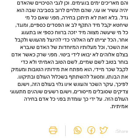
והם מאריכים ימים בנעימים. וכן לגבי הסיכויים שהאדם
יהיה עשיר או עני, שהם תלויים לרוב בסביבה שבה הוא
גדל. בלא זאת לא תיתכן בחירה, מפני שאם כל מי
שיחטא יקבל מיד התקף לב או הפסדים כספיים, ומנגד,
כל מי שיעשה מצווה מיד יזכה ברווח כספי או בתענוג
אחר, הכל יצייתו לצו האלוהי כדי להינצל מהעונש ולקבל
את השכר, וכל מעלותיו המיוחדות של האדם שנברא
זמן להתחבר לחשבון
בצלם אלוהים לא יבואו לידי ביטוי. מפני שרק כאשר אדם
שלך
בוחר בטוב לשם שמיים, לשם הטוב האמיתי ולא כדי
לקבל שכר מיידי, הוא מפתח את מידותיו הטובות ומעמיק
לסימון המושג כנלמד, יש להתחבר לחשבון או
את הבנתו, ומסוגל להשתתף בשכלול העולם ובתיקונו.
להירשם
לפיכך, עיקר השכר והעונש אינו גלוי בעולם הזה, וישנם
צדיקים שסובלים מייסורים, וישנם רשעים שנהנים מתענוגי
הרשמה
התחברות
העולם הזה. על ידי כך עומדת בפני כל אדם בחירה
אמיתית.
Share: