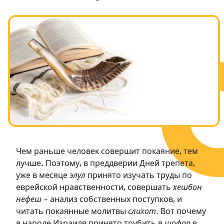
Чем раньше человек совершит покаяние, тем
лучше. Поэтому, в преддверии Дней трепета,
уже в месяце
элул
принято изучать труды по
еврейской нравственности, совершать
хешбон
нефеш
– анализ собственных поступков, и
читать покаянные молитвы
слихот
. Вот почему
в народе Израиля принято трубить в
шофар
в