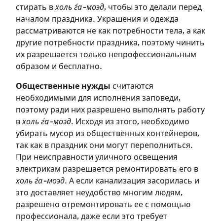
стирать в
холь ѓа-моэд
, чтобы это делали перед
на сайте
началом праздника. Украшения и одежда
рассматриваются не как потребности тела, а как
Чтобы делать пометки на сайте,
другие потребности праздника, поэтому чинить
необходимо зарегистрироваться.
их разрешается только непрофессиональным
образом и бесплатно.
Подписаться
Войти
Общественные нужды
считаются
необходимыми для исполнения заповеди,
поэтому ради них разрешено выполнять работу
в
холь ѓа-моэд
. Исходя из этого, необходимо
убирать мусор из общественных контейнеров,
так как в праздник они могут переполниться.
При неисправности уличного освещения
электрикам разрешается ремонтировать его в
холь ѓа-моэд
. А если канализация засорилась и
это доставляет неудобство многим людям,
разрешено отремонтировать ее с помощью
профессионала, даже если это требует