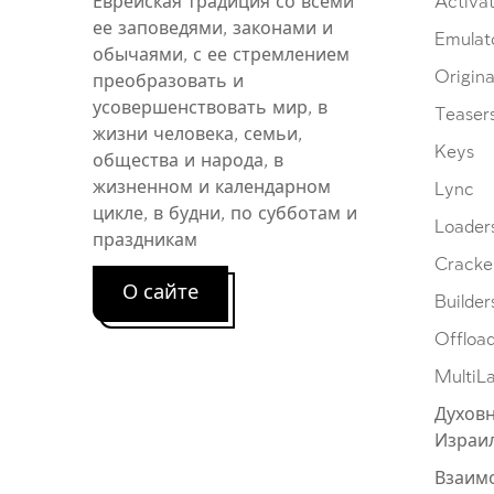
Еврейская традиция со всеми
Activat
ее заповедями, законами и
Emulat
обычаями, с ее стремлением
Origina
преобразовать и
усовершенствовать мир, в
Teaser
жизни человека, семьи,
Keys
общества и народа, в
жизненном и календарном
Lync
цикле, в будни, по субботам и
Loader
праздникам
Cracke
О сайте
Builder
Offloa
MultiL
Духовн
Израи
Взаим