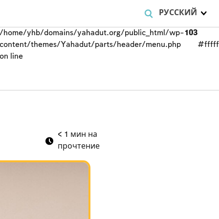
РУССКИЙ
/home/yhb/domains/yahadut.org/public_html/wp-
103
content/themes/Yahadut/parts/header/menu.php
#fffff
on line
9
< 1
мин на
прочтение