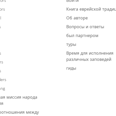
ors
Войти
ors
Книга еврейской тради
l
Об авторе
s
Вопросы и ответы
был партнером
туры
s
Время для исполнения
различных заповедей
rs
гиды
s
ders
ang
ая миссия народа
ля
оотношения между