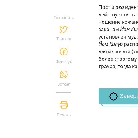
Пост 9
ава
идент
действует пять з
Сохранить
ношение кожано
законам
Йом Ки
установлен мудр
Твиттер
Йом Кипур
распр
для их жизни (см
более строгому
Фейсбук
траура, тогда к
Вотсап
Завер
Печать