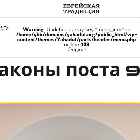
f;">
Warning
: Undefined array key "menu_icon" in
/home/yhb/domains/yahadut.org/public_html/wp-
content/themes/Yahadut/parts/header/menu.php
on line
109
зрушенном Храме
Original
аконы поста 