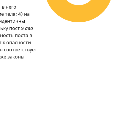
 в него
е тела; 4) на
идентичны
льку пост 9
ава
ность поста в
т к опасности
н соответствует
кже законы
.