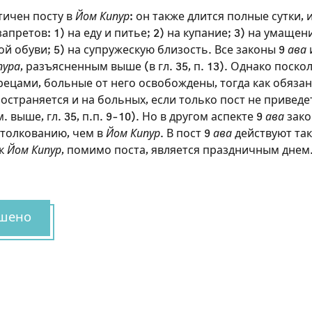
ичен посту в
Йом Кипур
: он также длится полные сутки, и
апретов: 1) на еду и питье; 2) на купание; 3) на умащени
й обуви; 5) на супружескую близость. Все законы 9
ава
пура
, разъясненным выше (в гл. 35, п. 13). Однако поско
ецами, больные от него освобождены, тогда как обязан
остраняется и на больных, если только пост не приведе
. выше, гл. 35, п.п. 9-10). Но в другом аспекте 9
ава
зако
 толкованию, чем в
Йом Кипур
. В пост 9
ава
действуют та
ак
Йом Кипур
, помимо поста, является праздничным днем
Зарегистрироваться на
шено
сайте
Чтобы делать пометки на сайте, необходимо
зарегистрироваться.