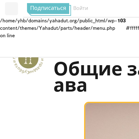
Подписаться
Войти
/home/yhb/domains/yahadut.org/public_html/wp-
103
content/themes/Yahadut/parts/header/menu.php
#fffff
on line
Суббота и праздники - Суббота и праздники --
Посты в память о ра
Общие з
ава